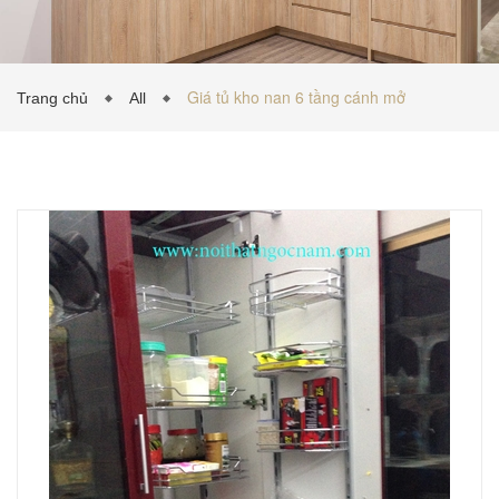
TỦ BẾP INOX
Giá tủ kho nan 6 tầng cánh mở
Trang chủ
All
TỦ BẾP GỖ NHỰA
VẬT LIỆU NỘI THẤT
TIN TỨC