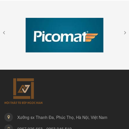
Xưởng sx Thanh Đa, Phúc Thọ, Hà Nội, Việt Nam
0967.926.663 - 0963.046.519