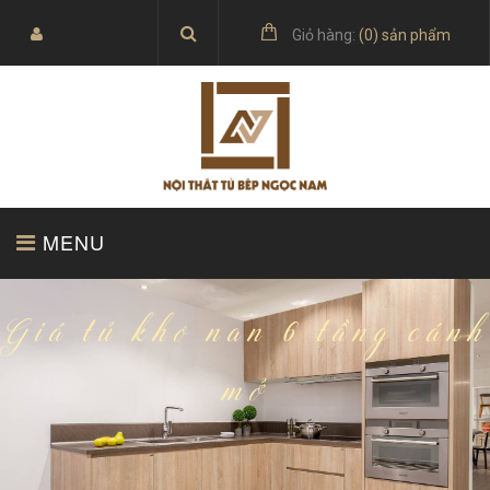
Giỏ hàng:
(
0
) sản phẩm
MENU
TRANG CHỦ
SẢN PHẨM
Giá tủ kho nan 6 tầng cánh
mở
BÁO GIÁ
TỦ BẾP ACRYLIC