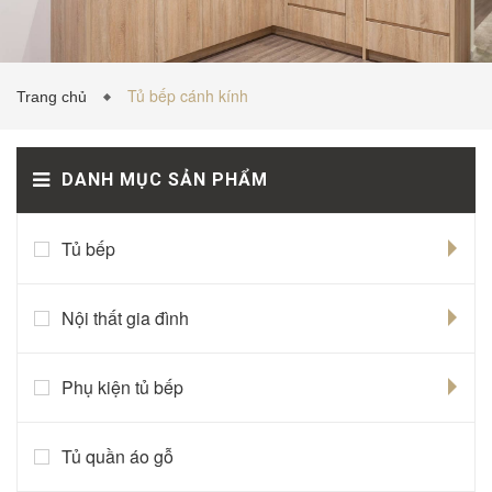
TỦ BẾP INOX
Tủ bếp cánh kính
Trang chủ
TỦ BẾP GỖ NHỰA
DANH MỤC SẢN PHẨM
Tủ bếp
VẬT LIỆU NỘI THẤT
TIN TỨC
Nội thất gia đình
Phụ kiện tủ bếp
Tủ quần áo gỗ