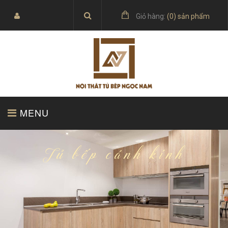
Giỏ hàng:
(
0
) sản phẩm
MENU
TRANG CHỦ
SẢN PHẨM
Tủ bếp cánh kính
BÁO GIÁ
TỦ BẾP ACRYLIC