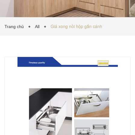
TỦ BẾP INOX
Giá xong nồi hộp gắn cánh
Trang chủ
All
TỦ BẾP GỖ NHỰA
VẬT LIỆU NỘI THẤT
TIN TỨC