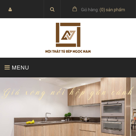
Giỏ hàng:
(
0
) sản phẩm
MENU
TRANG CHỦ
SẢN PHẨM
Giá xong nồi hộp gắn cánh
BÁO GIÁ
TỦ BẾP ACRYLIC