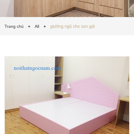
TỦ BẾP INOX
giường ngủ cho con gái
Trang chủ
All
TỦ BẾP GỖ NHỰA
VẬT LIỆU NỘI THẤT
TIN TỨC