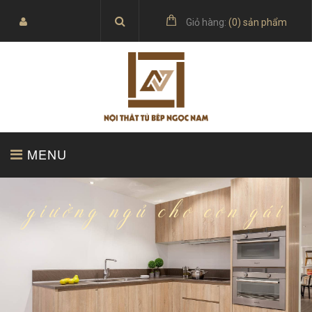
Giỏ hàng:
(
0
) sản phẩm
MENU
TRANG CHỦ
SẢN PHẨM
giường ngủ cho con gái
BÁO GIÁ
TỦ BẾP ACRYLIC