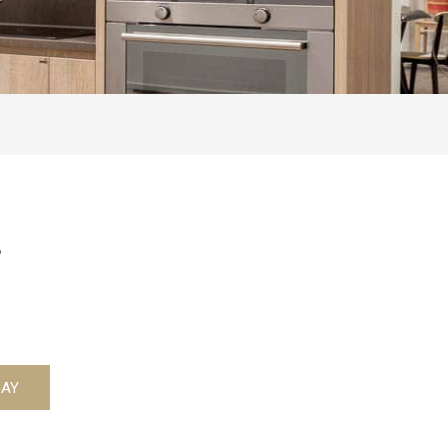
8
GAY