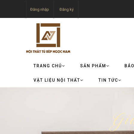
Đăng nhập
Đăng ký
TRANG CHỦ
SẢN PHẨM
BÁO
VẬT LIỆU NỘI THẤT
TIN TỨC
Giư