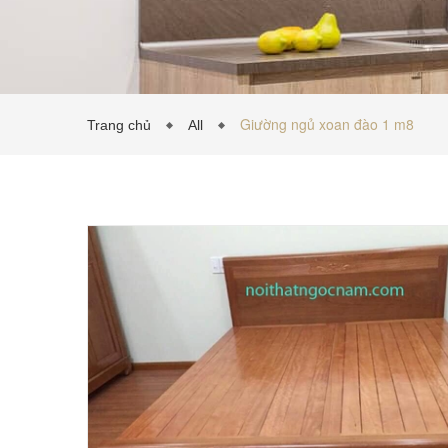
Giường ngủ xoan đào 1 m8
Trang chủ
All