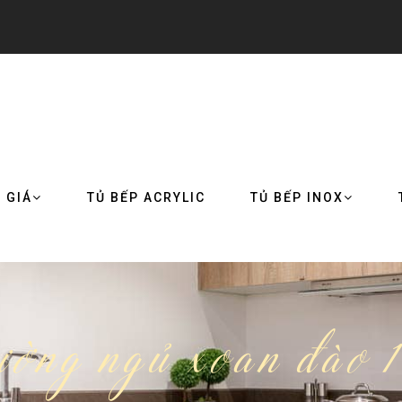
 GIÁ
TỦ BẾP ACRYLIC
TỦ BẾP INOX
ờng ngủ xoan đào 