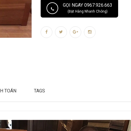
GỌI NGAY 0967.926.663
(Đặt Hàng Nhanh Chóng)
H TOÁN
TAGS