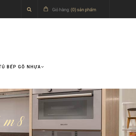
Giỏ hàng:
(
0
) sản phẩm
TỦ BẾP GỖ NHỰA
1 m8