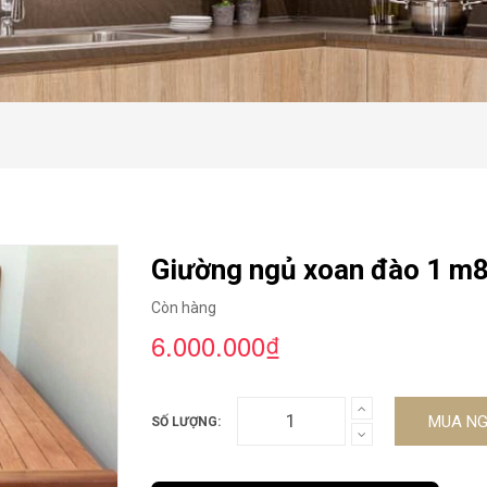
Giường ngủ xoan đào 1 m
Còn hàng
6.000.000₫
MUA N
SỐ LƯỢNG: