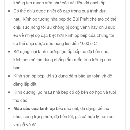
không tạo mạch vữa như các vật liệu đá,gạch ốp
Có thể chịu được nhiệt độ cao trong quá trình đun
nấu. Kính ốp tường nhà bếp do Bùi Phát chế tạo có thể
chịu sức nóng tối ưu không bị cong vênh hay chịu sức
ép về nhiệt độ đặc biệt hơn kính ốp bếp của chúng tôi
có thể chịu được sức nóng lên đến 1000 o C
Sử dụng loại kính cường lực ốp bếp có độ bền cao,
kính còn có tác dụng chống ẩm mốc trên tường nhà
bạn.
Kính sơn ốp bếp khi sử dụng đảm bảo an toàn và dễ
dàng lắp đặt.
Kính cường lực màu nhà bếp có độ bền cơ học và tuổi
thọ cao
Màu sắc của kính ốp
bếp sắc nét, đa dạng, dễ lau
chùi, sang trọng hơn, độ bền tốt, giá cả hợp lý hơn so
với gỗ và đá.