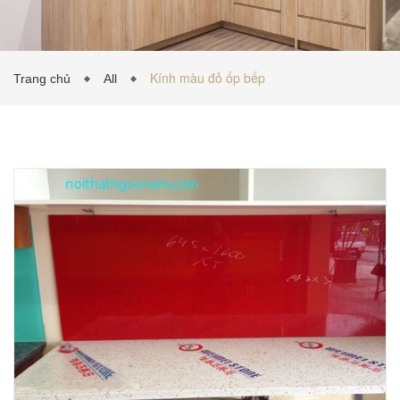
TỦ BẾP INOX
Kính màu đỏ ốp bếp
Trang chủ
All
TỦ BẾP GỖ NHỰA
VẬT LIỆU NỘI THẤT
TIN TỨC