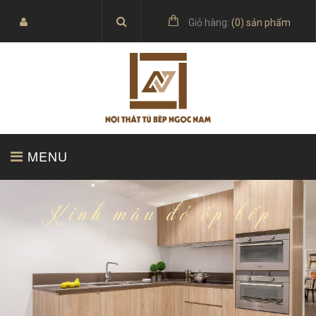
Giỏ hàng:
(
0
) sản phẩm
MENU
TRANG CHỦ
SẢN PHẨM
Kính màu đỏ ốp bếp
BÁO GIÁ
TỦ BẾP ACRYLIC