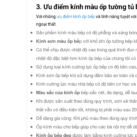
3. Ưu điểm kính màu ốp tường tủ
Với những
ưu điểm kính ốp bếp
và tính năng tuyệt vời
ngoại thất.
Sản phẩm kính màu bếp có độ phẳng và sáng bóng
Kính sơn màu ốp bế
p với khổ lớn ốp tường bếp 
Có thể chịu được nhiệt độ cao trong quá trình đun
nhiệt độ đặc biệt hơn kính ốp bếp của chúng tôi c
Sử dụng loại kính cường lực ốp bếp có độ bền cao
Kính sơn ốp bếp khi sử dụng đảm bảo an toàn và d
Kính cường lực màu nhà bếp có độ bền cơ học và t
Màu sắc của kính ốp
bếp sắc nét, đa dạng, dễ lau 
Khi được sản xuất theo đúng quy trình, sơn sẽ thấ
thất vẫn có điều kiện tốt, không bị phải màu sau 
Dễ dàng gia công: Khi phủ màu theo đúng quy trình
Ốp kính màu cho bếp giúp cho các bà nội trợ dễ dà
Kính ốp bếp đẹp
được làm bằng kính cường lực ph