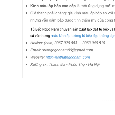
Kính màu ốp bếp cao cấp
là một ứng dụng mới ma
Giá thành phải chăng: giá kính màu ốp bếp so với c
nhưng vẫn đảm bảo được tính thẩm mỹ của công t
Tủ Bếp Ngọc Nam chuyên sản xuất lắp đặt tủ bếp và kín
cả và nhưng
mẫu kính ốp tường tủ bếp đẹp thông dụn
Hotline: (zalo) 0967.926.663 - 0963.046.519
Email: duongngocnam89@gmail.com
Website:
http://noithatngocnam.com
Xưởng sx: Thanh Đa - Phúc Thọ - Hà Nội