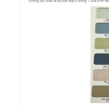
cường lực màu là sự kết hợp 2 trong 1 của kính te