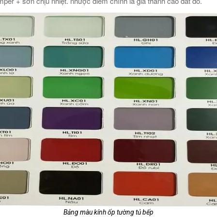
mper + sơn chịu nhiệt. nhược điểm chính là giá thành cao đắt đỏ.
Bảng màu kính ốp tường tủ bếp