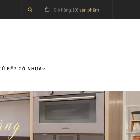
Giỏ hàng:
(
0
) sản phẩm
TỦ BẾP GỖ NHỰA
àng