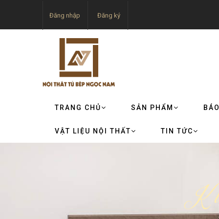
Đăng nhập
Đăng ký
TRANG CHỦ
SẢN PHẨM
BÁO
VẬT LIỆU NỘI THẤT
TIN TỨC
Kí