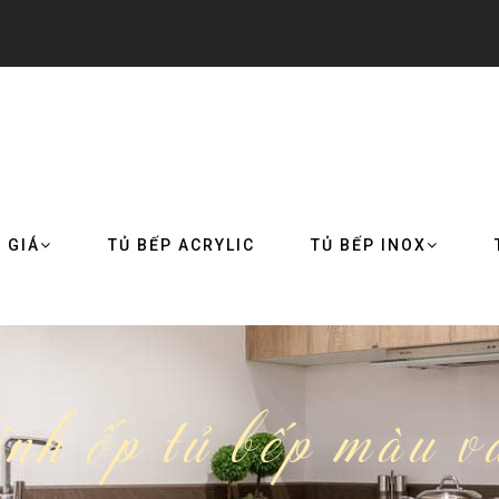
 GIÁ
TỦ BẾP ACRYLIC
TỦ BẾP INOX
nh ốp tủ bếp màu v