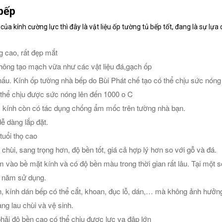
 bếp
 của kính cường lực thì đây là vật liệu ốp tường tủ bếp tốt, đang là sự lự
 cao, rất đẹp mắt
không tạo mạch vữa như các vật liệu đá,gạch ốp
 nấu. Kính ốp tường nhà bếp do Bùi Phát chế tạo có thể chịu sức nóng
ó thể chịu được sức nóng lên đến 1000 o C
, kính còn có tác dụng chống ẩm mốc trên tường nhà bạn.
ễ dàng lắp đặt.
uổi thọ cao
chùi, sang trọng hơn, độ bền tốt, giá cả hợp lý hơn so với gỗ và đá.
m vào bề mặt kính và có độ bền màu trong thời gian rất lâu. Tại một 
20 năm sử dụng.
, kính dán bếp có thể cắt, khoan, đục lỗ, dán,… mà không ảnh hưởng 
ng lau chùi và vệ sinh.
ải độ bền cao có thể chịu được lực va đập lớn