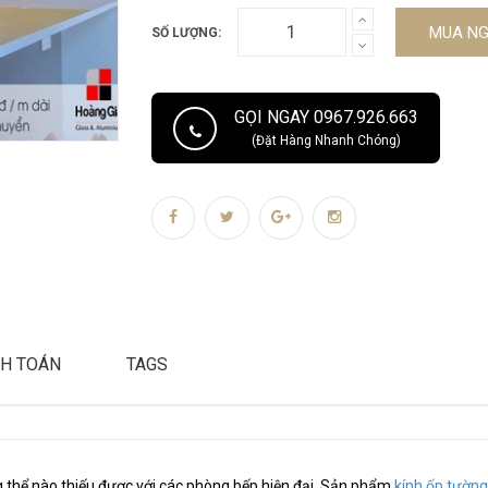
MUA N
SỐ LƯỢNG:
GỌI NGAY 0967.926.663
(Đặt Hàng Nhanh Chóng)
H TOÁN
TAGS
g thể nào thiếu được với các phòng bếp hiện đại. Sản phẩm
kính ốp tường