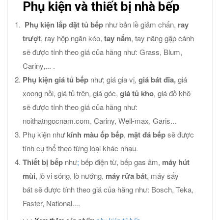
Phụ kiện và thiết bị nhà bếp
Phụ kiện lắp đặt tủ bếp
như bản lề giảm chấn,
ray
trượt
, ray hộp ngăn kéo,
tay nắm
, tay nâng gập cánh
sẽ được tính theo giá của hãng như: Grass, Blum,
Cariny,... .
Phụ kiện giá tủ bếp
như; giá gia vị,
giá bát đĩa,
giá
xoong nồi, giá tủ trên, giá góc,
giá tủ kho
, giá đồ khô
sẽ được tính theo giá của hãng như:
noithatngocnam.com, Cariny, Well-max, Garis...
Phụ kiện như
kính màu ốp bếp
,
mặt đá bếp
sẽ được
tính cụ thể theo từng loại khác nhau.
Thiết bị bếp
như
;
bếp điện từ, bếp gas âm,
máy hút
mùi
, lò vi sóng, lò nướng,
máy rửa bát
, máy sấy
bát sẽ được tính theo giá của hãng như: Bosch, Teka,
Faster, National....