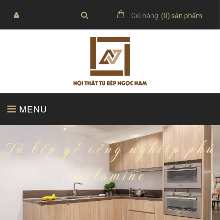
Giỏ hàng:
(
0
) sản phẩm
MENU
TRANG CHỦ
SẢN PHẨM
Tủ bếp gỗ công nghiệp phủ
melamine
BÁO GIÁ
TỦ BẾP ACRYLIC