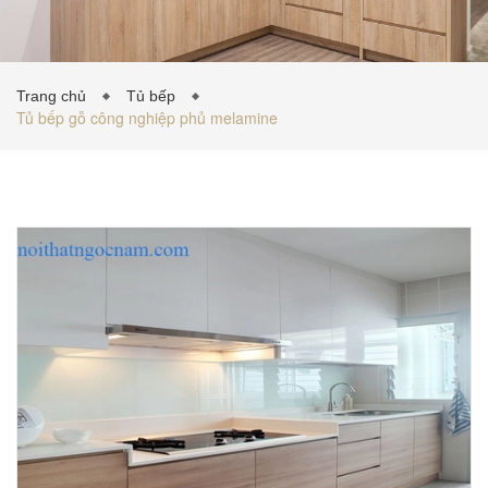
TỦ BẾP INOX
Trang chủ
Tủ bếp
Tủ bếp gỗ công nghiệp phủ melamine
TỦ BẾP GỖ NHỰA
VẬT LIỆU NỘI THẤT
TIN TỨC