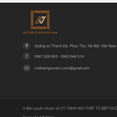
Xưởng sx Thanh Đa, Phúc Thọ, Hà Nội, Việt Nam
0967.926.663 - 0963.046.519
noithatngocnam.com@gmail.com
© Bản quyền thuộc về CT TNHH NỘI THẤT TỦ BẾP DƯƠN
Cung cấp bởi Sapo