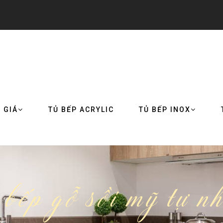
 GIÁ
TỦ BẾP ACRYLIC
TỦ BẾP INOX
bếp gỗ sồi mỹ tự n