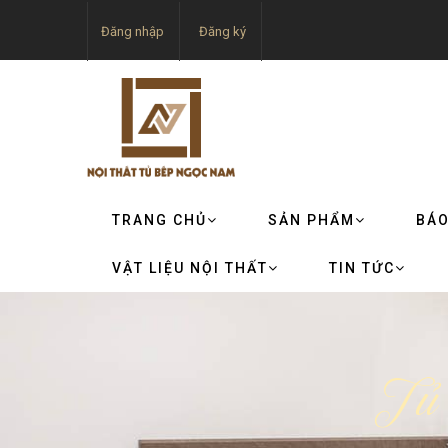
Đăng nhập
Đăng ký
TRANG CHỦ
SẢN PHẨM
BÁO
VẬT LIỆU NỘI THẤT
TIN TỨC
Tủ 