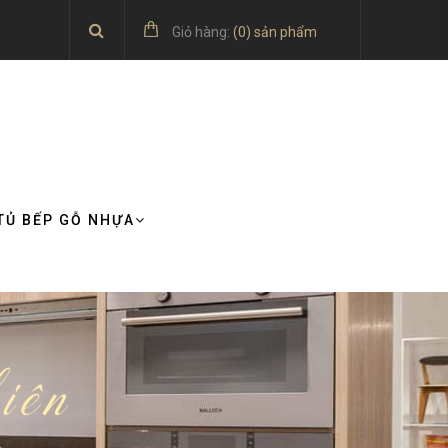
Giỏ hàng:
(
0
) sản phẩm
TỦ BẾP GỖ NHỰA
hiên