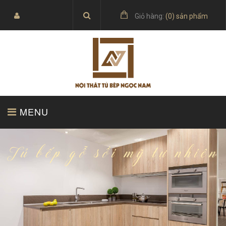
Giỏ hàng:
(
0
) sản phẩm
MENU
TRANG CHỦ
SẢN PHẨM
Tủ bếp gỗ sồi mỹ tự nhiên
BÁO GIÁ
TỦ BẾP ACRYLIC