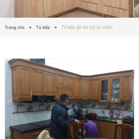
TỦ BẾP INOX
Tủ bếp gỗ sồi mỹ tự nhiên
Trang chủ
Tủ bếp
TỦ BẾP GỖ NHỰA
VẬT LIỆU NỘI THẤT
TIN TỨC