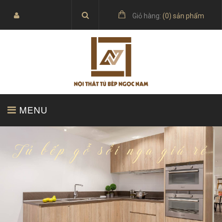
Giỏ hàng:
(
0
) sản phẩm
MENU
TRANG CHỦ
SẢN PHẨM
Tủ bếp gỗ sồi nga giá rẻ
BÁO GIÁ
TỦ BẾP ACRYLIC