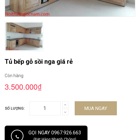
Tủ bếp gỗ sồi nga giá rẻ
Còn hàng
3.500.000₫
MUA NGAY
SỐ LƯỢNG:
GỌI NGAY 0967.926.663
(Đặt Hàng Nhanh Chóng)