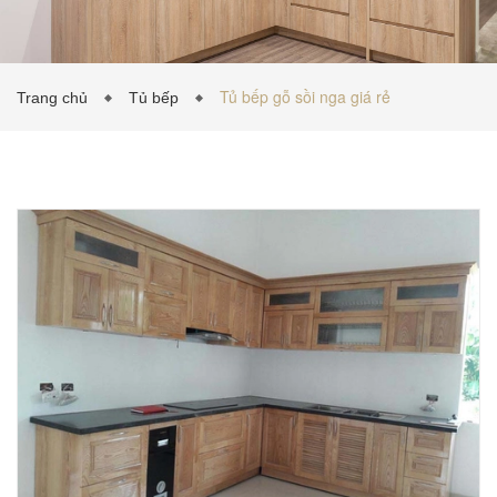
TỦ BẾP INOX
Tủ bếp gỗ sồi nga giá rẻ
Trang chủ
Tủ bếp
TỦ BẾP GỖ NHỰA
VẬT LIỆU NỘI THẤT
TIN TỨC