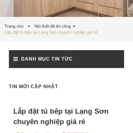
TỦ BẾP INOX
Trang chủ
Nội thất đã thi công
Lắp đặt tủ bếp tại Lạng Sơn chuyên nghiệp giá rẻ
TỦ BẾP GỖ NHỰA
DANH MỤC TIN TỨC
VẬT LIỆU NỘI THẤT
TIN TỨC
TIN MỚI CẬP NHẬT
Lắp đặt tủ bếp tại Lạng Sơn
chuyên nghiệp giá rẻ