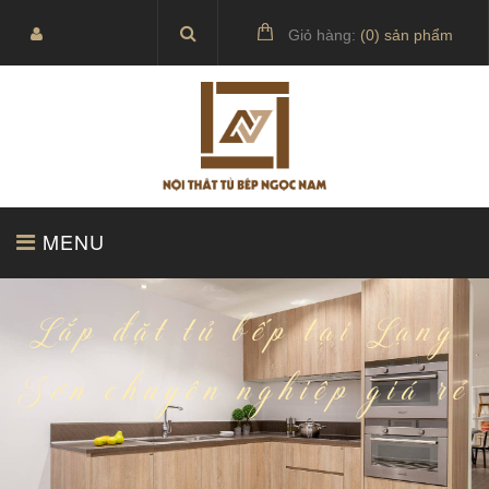
Giỏ hàng:
(
0
) sản phẩm
MENU
TRANG CHỦ
SẢN PHẨM
Lắp đặt tủ bếp tại Lạng
Sơn chuyên nghiệp giá rẻ
BÁO GIÁ
TỦ BẾP ACRYLIC