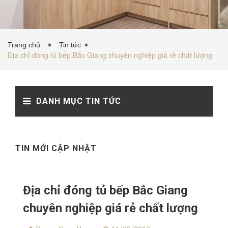
TỦ BẾP INOX
Trang chủ
Tin tức
Địa chỉ đóng tủ bếp Bắc Giang chuyên nghiệp giá rẻ chất lượng
TỦ BẾP GỖ NHỰA
DANH MỤC TIN TỨC
VẬT LIỆU NỘI THẤT
TIN TỨC
TIN MỚI CẬP NHẬT
Địa chỉ đóng tủ bếp Bắc Giang
chuyên nghiệp giá rẻ chất lượng