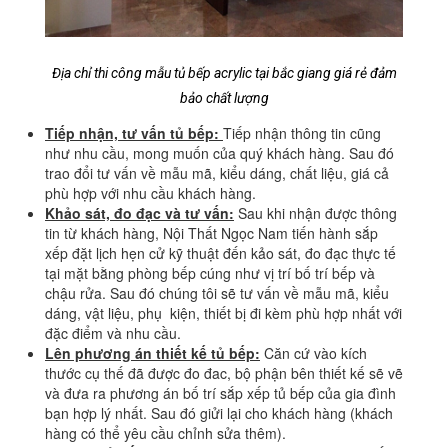
Địa chỉ thi công mẫu tủ bếp acrylic tại bắc giang giá rẻ đảm
bảo chất lượng
Tiếp nhận, tư vấn tủ bếp:
Tiếp nhận thông tin cũng
như nhu cầu, mong muốn của quý khách hàng. Sau đó
trao đổi tư vấn về mẫu mã, kiểu dáng, chất liệu, giá cả
phù hợp với nhu cầu khách hàng.
Khảo sát, đo đạc và tư vấn:
Sau khi nhận được thông
tin từ khách hàng, Nội Thất Ngọc Nam tiến hành sắp
xếp đặt lịch hẹn cử kỹ thuật đến kảo sát, đo đạc thực tế
tại mặt bằng phòng bếp cúng như vị trí bố trí bếp và
chậu rửa. Sau đó chúng tôi sẽ tư vấn về mẫu mã, kiểu
dáng, vật liệu, phụ kiện, thiết bị đi kèm phù hợp nhất với
đặc điểm và nhu cầu.
Lên phương án thiết kế tủ bếp:
Căn cứ vào kích
thước cụ thế đã được đo đac, bộ phận bên thiết kế sẽ vẽ
và đưa ra phương án bố trí sắp xếp tủ bếp của gia đình
bạn hợp lý nhất. Sau đó giửi lại cho khách hàng (khách
hàng có thể yêu cầu chỉnh sửa thêm).