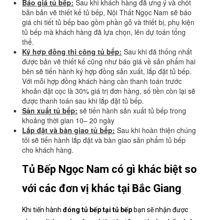
Báo giá tủ bếp:
Sau khi khách hàng đã ưng ý và chốt
bản bản vẽ thiết kế tủ bếp, Nội Thất Ngọc Nam sẽ báo
giá chi tiết tủ bếp bao gồm phần gỗ và thiết bị, phụ kiện
tủ bếp mà khách hàng đã lựa chọn, lên dự toán tổng
thể.
Ký hợp đồng thi công tủ bếp:
Sau khi đã thống nhất
được bản vẽ thiết kế cũng như báo giá về sản phẩm hai
bên sẽ tiến hành ký hợp đồng sản xuất, lắp đặt tủ bếp.
Với mỗi hợp đồng khách hàng cần thanh toán trước
khoản đặt cọc là 30% giá trị đơn hàng, số tiền còn lại sẽ
được thanh toán sau khi lắp đặt tủ bếp.
Sản xuất tủ bếp:
sẽ tiến hành sản xuất tủ bếp trong
khoảng thời gian 10– 20 ngày
Lắp đặt và bàn giao tủ bếp:
Sau khi hoàn thiện chúng
tôi sẽ tiến hành lắp đặt và bàn giao sản phẩm tủ bếp
cho khách hàng.
Tủ Bếp Ngọc Nam có gì khác biệt so
với các đơn vị khác tại Bắc Giang
Khi tiến hành
đóng tủ bếp tại tủ bếp
bạn sẽ nhận được