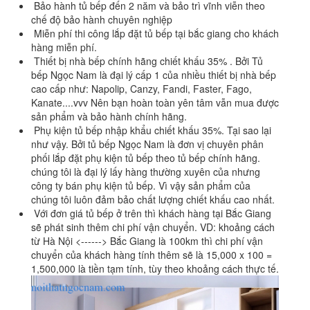
Bảo hành tủ bếp đến 2 năm và bảo trì vĩnh viễn theo
chế độ bảo hành chuyên nghiệp
Miễn phí thi công lắp đặt tủ bếp tại bắc giang cho khách
hàng miễn phí.
Thiết bị nhà bếp chính hãng chiết khấu 35% . Bởi Tủ
bếp Ngọc Nam là đại lý cấp 1 của nhiều thiết bị nhà bếp
cao cấp như: Napolip, Canzy, Fandi, Faster, Fago,
Kanate....vvv Nên bạn hoàn toàn yên tâm vẫn mua được
sản phẩm và bảo hành chính hãng.
Phụ kiện tủ bếp nhập khẩu chiết khấu 35%. Tại sao lại
như vậy. Bởi tủ bếp Ngọc Nam là đơn vị chuyên phân
phối lắp đặt phụ kiện tủ bếp theo tủ bếp chính hãng.
chúng tôi là đại lý lấy hàng thường xuyên của nhưng
công ty bán phụ kiện tủ bếp. Vì vậy sản phẩm của
chúng tôi luôn đảm bảo chất lượng chiết khấu cao nhất.
Với đơn giá tủ bếp ở trên thì khách hàng tại Bắc Giang
sẽ phát sinh thêm chi phí vận chuyển. VD: khoảng cách
từ Hà Nội <------> Bắc Giang là 100km thì chi phí vận
chuyển của khách hàng tính thêm sẽ là 15,000 x 100 =
1,500,000 là tiền tạm tính, tùy theo khoảng cách thực tế.