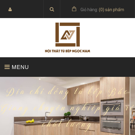
Giỏ hàng:
(
0
) sản phẩm
MENU
TRANG CHỦ
SẢN PHẨM
Địa chỉ đóng tủ bếp Bắc
Giang chuyên nghiệp giá rẻ
chất lượng
BÁO GIÁ
TỦ BẾP ACRYLIC