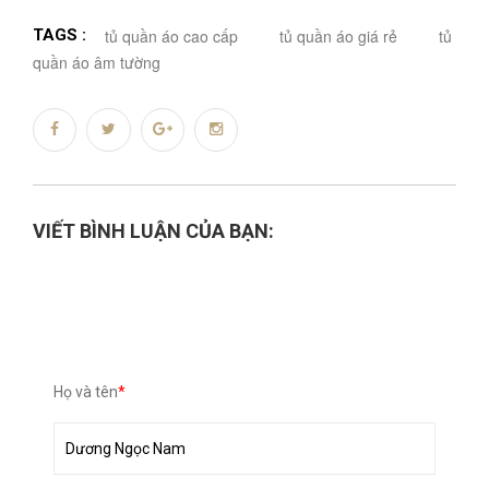
TAGS :
tủ quần áo cao cấp
tủ quần áo giá rẻ
tủ
quần áo âm tường
VIẾT BÌNH LUẬN CỦA BẠN:
Họ và tên
*