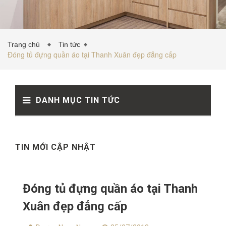
TỦ BẾP INOX
Trang chủ
Tin tức
Đóng tủ đựng quần áo tại Thanh Xuân đẹp đẳng cấp
TỦ BẾP GỖ NHỰA
DANH MỤC TIN TỨC
VẬT LIỆU NỘI THẤT
TIN TỨC
TIN MỚI CẬP NHẬT
Đóng tủ đựng quần áo tại Thanh
Xuân đẹp đẳng cấp