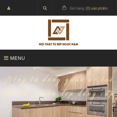
Giỏ hàng:
(
0
) sản phẩm
MENU
TRANG CHỦ
SẢN PHẨM
Đóng tủ đựng quần áo tại
Thanh Xuân đẹp đẳng cấp
BÁO GIÁ
TỦ BẾP ACRYLIC