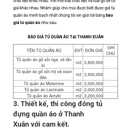
chất liệu khác nhau. Với mỗi loại chất liệu và loại gỗ sẽ có
giá khác nhau. Nhằm giúp cho mọi được biết được giá tủ
quần áo minh bạch nhất chúng tôi xin giửi tới bảng
báo
giá tủ quần áo
như sau;
BÁO GIÁ TỦ QUẦN ÁO TẠI THANH XUÂN
GHI
TÊN TỦ QUẦN ÁO
ĐVT
ĐƠN GIÁ
CHÚ
Tủ quần áo gỗ sồi nga, và tần
m2
2,800,000
bì
Tủ quần áo gỗ sồi mỹ và xoan
m2
3,500,000
đào
Tủ quần áo Melamine
m2
2,000,000
Tủ quần áo Laminate
m2
2,000,000
Tủ quần áo Acrylic
m2
3,200,000
3. Thiết kế, thi công đóng tủ
đựng quần áo ở Thanh
Xuân với cam kết.