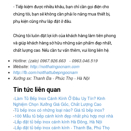
- Tiếp kiệm được nhiều khâu, bạn chỉ cần gọi điện cho
chúng tôi, bạn sẽ không cần phải lo nắng mua thiết bị,
phụ kiện cũng như lắp đặt ở đâu.
Chúng tôi luôn đặt lợi ích của khách hàng làm tiên phong
và giúp khách hàng sở hữu những sản phẩm đẹp nhất,
chất lượng cao. Nếu cần tư vấn thêm, vui lòng liên hệ.
Hotline: (zalo) 0967.926.663 - 0963.046.519
Website:
http://noithatngocnam.com
http://fb.com/noithattubepngocnam
Xưởng sx: Thanh Đa - Phúc Thọ - Hà Nội
Tin tức liên quan
-
Làm Tủ Bếp Inox Cánh Kính Ở Đâu Uy Tín? Kinh
Nghiệm Chọn Xưởng Giá Gốc, Chất Lượng Cao
-
Tủ bếp inox có những loại nào? Giá tủ bếp inox?
-
100 Mẫu tủ bếp cánh kính đẹp nhất phù hợp mọi nhà
-
Lắp đặt tủ bếp inox cánh kính Hà Đông, Hà Nội
-
Lắp đặt tủ bếp inox cánh kính - Thanh Ba, Phú Thọ