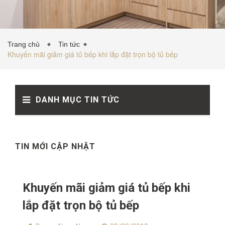
TỦ BẾP INOX
Trang chủ
Tin tức
Khuyến mãi giảm giá tủ bếp khi lắp đặt trọn bộ tủ bếp
TỦ BẾP GỖ NHỰA
DANH MỤC TIN TỨC
VẬT LIỆU NỘI THẤT
TIN TỨC
TIN MỚI CẬP NHẬT
Khuyến mãi giảm giá tủ bếp khi
lắp đặt trọn bộ tủ bếp