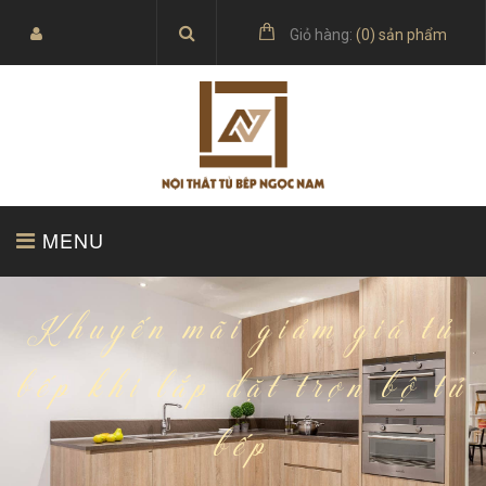
Giỏ hàng:
(
0
) sản phẩm
MENU
TRANG CHỦ
SẢN PHẨM
Khuyến mãi giảm giá tủ
bếp khi lắp đặt trọn bộ tủ
bếp
BÁO GIÁ
TỦ BẾP ACRYLIC