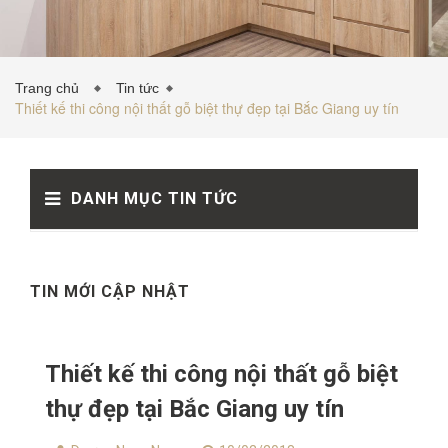
TỦ BẾP INOX
Trang chủ
Tin tức
Thiết kế thi công nội thất gỗ biệt thự đẹp tại Bắc Giang uy tín
TỦ BẾP GỖ NHỰA
DANH MỤC TIN TỨC
VẬT LIỆU NỘI THẤT
TIN TỨC
TIN MỚI CẬP NHẬT
Thiết kế thi công nội thất gỗ biệt
thự đẹp tại Bắc Giang uy tín