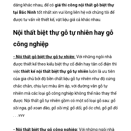
dáng khác nhau, để có
giá thi công nội thất gỗ biệt thự
tại Bắc Ninh
tốt nhất xin vui lòng liên hệ với chúng tôi để
được tư vấn về thiết kế, vật liệu giá cả khác nhau.
Nội thất biệt thự gỗ tự nhiên hay gỗ
công nghiệp
- Nội thất gỗ biệt thự gỗ tự nhiên:
Với những ngôi nhà
được thiết kế theo kiểu biệt thự cổ điển hay tân cổ điện thì
việc
thiết kế nội thất biệt thự gỗ tự nhiên
luôn là ưu tiên
của gia chủ bởi độ bền chất liệu gỗ tự nhiên như độ cứng
chắc chắn, chịu lực màu ấm áp, với đường vân gỗ tự
nhiên mà các loại gỗ công nghiệp không thể nào thay thế
được. Nội thất gỗ tự nhiên gồm có một số loại gỗ sau:
gỗ
sồi nga, gỗ xoan đào, gỗ sồi mỹ, gỗ dổi, gỗ óc chó, gỗ gõ đỏ
. . .vvv
- Nội thất biệt thự gỗ công nghiệp:
Với những ngôi nhà