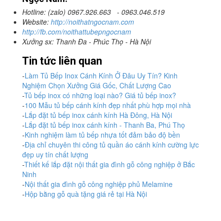
Hotline: (zalo) 0967.926.663 - 0963.046.519
Website:
http://noithatngocnam.com
http://fb.com/noithattubepngocnam
Xưởng sx: Thanh Đa - Phúc Thọ - Hà Nội
Tin tức liên quan
-
Làm Tủ Bếp Inox Cánh Kính Ở Đâu Uy Tín? Kinh
Nghiệm Chọn Xưởng Giá Gốc, Chất Lượng Cao
-
Tủ bếp inox có những loại nào? Giá tủ bếp inox?
-
100 Mẫu tủ bếp cánh kính đẹp nhất phù hợp mọi nhà
-
Lắp đặt tủ bếp inox cánh kính Hà Đông, Hà Nội
-
Lắp đặt tủ bếp inox cánh kính - Thanh Ba, Phú Thọ
-
Kinh nghiệm làm tủ bếp nhựa tốt đảm bảo độ bền
-
Địa chỉ chuyên thi công tủ quần áo cánh kính cường lực
đẹp uy tín chất lượng
-
Thiết kế lắp đặt nội thất gia đình gỗ công nghiệp ở Bắc
Ninh
-
Nội thất gia đình gỗ công nghiệp phủ Melamine
-
Hộp bằng gỗ quà tặng giá rẻ tại Hà Nội