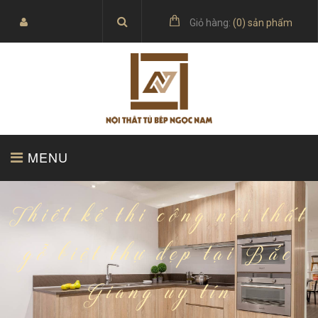
Giỏ hàng:
(
0
) sản phẩm
MENU
TRANG CHỦ
SẢN PHẨM
Thiết kế thi công nội thất
gỗ biệt thự đẹp tại Bắc
Giang uy tín
BÁO GIÁ
TỦ BẾP ACRYLIC