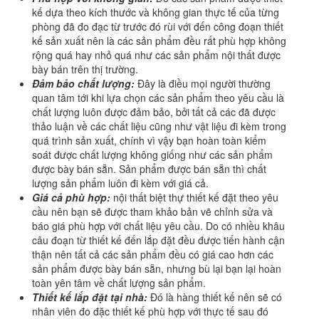
kế dựa theo kích thước và không gian thực tế của từng
phòng đã đo đạc từ trước đó rùi với đến công đoạn thiết
kế sản xuất nên là các sản phẩm đều rất phù hợp không
rộng quá hay nhỏ quá như các sản phẩm nội thất được
bày bán trên thị trường.
Đảm bảo chất lượng:
Đây là điều mọi người thường
quan tâm tới khi lựa chọn các sản phẩm theo yêu cầu là
chất lượng luôn được đảm bảo, bởi tất cả các đã được
thảo luận về các chất liệu cũng như vật liệu đi kèm trong
quá trình sản xuất, chính vì vậy bạn hoàn toàn kiểm
soát được chất lượng không giống như các sản phẩm
được bày bán sẵn. Sản phẩm được bán sẵn thì chất
lượng sản phẩm luôn đi kèm với giá cả.
Giá cả phù hợp:
nội thất biệt thự thiết kế đặt theo yêu
cầu nên bạn sẽ được tham khảo bản vẽ chỉnh sửa và
báo giá phù hợp với chất liệu yêu cầu. Do có nhiều khâu
câu đoạn từ thiết kế đến lắp đặt đều được tiến hành cận
thận nên tất cả các sản phẩm đều có giá cao hơn các
sản phẩm được bày bán sẵn, nhưng bù lại bạn lại hoàn
toàn yên tâm về chất lượng sản phẩm.
Thiết kế lắp đặt tại nhà:
Đó là hàng thiết kế nên sẽ có
nhân viên đo đặc thiết kế phù hợp với thực tế sau đó