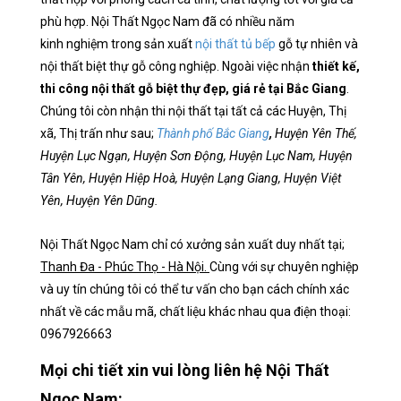
phù hợp. Nội Thất Ngọc Nam đã có nhiều năm
kinh nghiệm trong sản xuất
nội thất tủ bếp
gỗ tự nhiên và
nội thất biệt thự gỗ công nghiệp. Ngoài việc nhận
thiết kế,
thi công nội thất gỗ biệt thự đẹp, giá rẻ tại Bắc Giang
.
Chúng tôi còn nhận thi nội thất tại tất cả các Huyện, Thị
xã, Thị trấn như sau;
Thành phố Bắc Giang
,
Huyện Yên Thế,
Huyện Lục Ngạn, Huyện Sơn Động, Huyện Lục Nam, Huyện
Tân Yên, Huyện Hiệp Hoà, Huyện Lạng Giang, Huyện Việt
Yên, Huyện Yên Dũng.
Nội Thất Ngọc Nam chỉ có xưởng sản xuất duy nhất tại;
Thanh Đa - Phúc Thọ - Hà Nội.
Cùng với sự chuyên nghiệp
và uy tín chúng tôi có thể tư vấn cho bạn cách chính xác
nhất về các mẫu mã, chất liệu khác nhau qua điện thoại:
0967926663
Mọi chi tiết xin vui lòng liên hệ Nội Thất
Ngọc Nam: