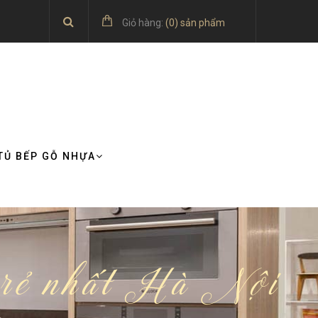
Giỏ hàng:
(
0
) sản phẩm
TỦ BẾP GỖ NHỰA
á rẻ nhất Hà Nội