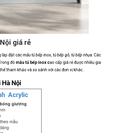
Nội giá rẻ
 lắp đặt các
mẫu tủ bếp inox, tủ bếp gỗ, tủ bếp nhựa
. Các
 Trong đó
mẫu tủ bếp inox c
ao cấp giá rẻ được nhiều gia
thể tham khảo và so sánh với các đơn vị khác..
i Hà Nội
nh Acrylic
 bóng giương
5mm
m
 theo mẫu
 dáng