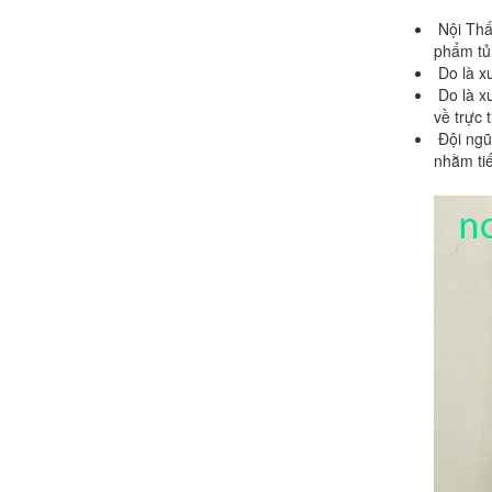
Nội Thất
phẩm tủ 
Do là xư
Do là xư
về trực 
Đội ngũ
nhằm tiế