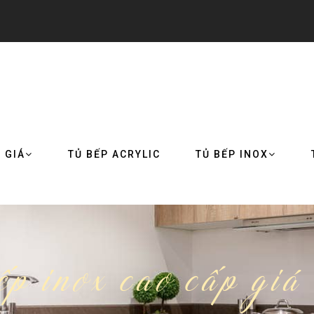
 GIÁ
TỦ BẾP ACRYLIC
TỦ BẾP INOX
bếp inox cao cấp gi