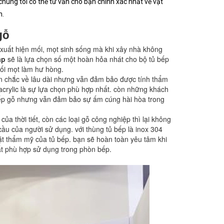
chúng tôi có thể tư vấn cho bạn chính xác nhất về vật
n.
gỗ
uất hiện mối, mọt sinh sống mà khi xây nhà không
ấp
sẽ là lựa chọn số một hoàn hỏa nhát cho bộ tủ bếp
mối mọt làm hư hòng.
 chắc về lâu dài nhưng vẫn đảm bảo được tính thẩm
crylic là sự lựa chọn phù hợp nhất. còn những khách
 bếp gỗ nhưng vẫn đảm bảo sự ấm cúng hài hòa trong
ủa thời tiết, còn các loại gỗ công nghiệp thì lại không
cầu của người sử dụng. với thùng tủ bếp là inox 304
t thẩm mỹ của tủ bếp. bạn sẽ hoàn toàn yêu tâm khi
rất phù hợp sử dụng trong phòn bếp.