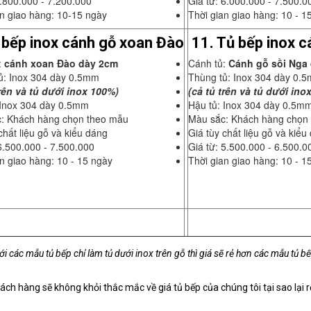
5.800.000 - 7.200.000
Giá từ: 6.000.000 - 7.500.0
an giao hàng: 10-15 ngày
Thời gian giao hàng: 10 - 1
 bếp inox cánh gỗ xoan Đào
11. Tủ bếp inox c
:
cánh xoan Đào dày 2cm
Cánh tủ:
Cánh gỗ sồi Nga
ủ: Inox 304 dày 0.5mm
Thùng tủ: Inox 304 dày 0.
trên và tủ dưới inox 100%)
(cả tủ trên và tủ dưới ino
 Inox 304 dày 0.5mm
Hậu tủ: Inox 304 dày 0.5m
: Khách hàng chọn theo mẫu
Màu sắc: Khách hàng chọn
chất liệu gỗ và kiểu dáng
Giá tùy chất liệu gỗ và kiểu
6.500.000 - 7.500.000
Giá từ: 5.500.000 - 6.500.0
n giao hàng: 10 - 15 ngày
Thời gian giao hàng: 10 - 1
i các mẫu tủ bếp chỉ làm tủ dưới inox trên gỗ thì giá sẽ rẻ hơn các mẫu tủ bế
ách hàng sẽ không khỏi thắc mắc về giá tủ bếp của chúng tôi tại sao lại rẻ