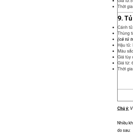
Giá từ:
Thời gi
9. Tủ
Cánh tủ
Thùng t
(cả tủ 
Hậu tủ:
Màu sắc
Giá tùy 
Giá từ: 
Thời gia
Chú ý:
Vớ
Nhiều kh
do sau: