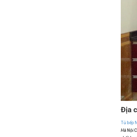
Địa c
Tủ bếp 
Hà Nội
.