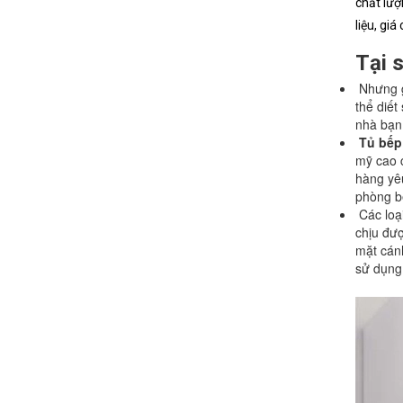
chất lượ
liệu, giá 
Tại 
Nhưng g
thể diết
nhà bạn
Tủ bếp
mỹ cao c
hàng yêu
phòng b
Các loại
chịu đượ
mặt cánh
sử dụng 