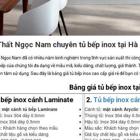
Thất Ngọc Nam chuyên tủ bếp inox tại Hà 
 Ngọc Nam đã có nhiều năm kinh nghiệm trong lĩnh vực sản xuất thi công
ếp của chúng tôi đa dạng về mẫu mã, kiểu dáng, chất lượng, giá thành.
n tâm sử dụng. Sau đây là bảng giá tủ bếp inox cao cấp giá rẻ để bạn có 
Bảng giá tủ bếp inox tạ
 bếp inox cánh Laminate
2.
Tủ bếp inox cá
:
mặt cánh tủ bếp Laminate
Cánh tủ:
mặt cánh Aryclic
ủ: Inox 304 dày 0.5mm
Thùng tủ: Inox 304 dày 0.
 Inox 304 dày 0.5mm
Hậu tủ: Inox 304 dày 0.5m
: Khách hàng chọn theo mẫu
Màu sắc: Khách hàng chọn
chất liệu gỗ và kiểu dáng
Giá tùy chất liệu gỗ và kiểu