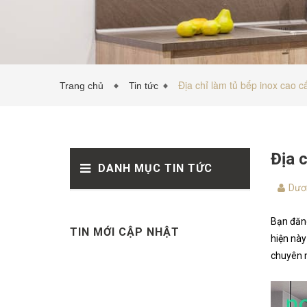
Địa chỉ làm tủ bếp inox cao c
Trang chủ
Tin tức
Địa 
DANH MỤC TIN TỨC
Dươ
Bạn đăng
TIN MỚI CẬP NHẬT
hiện này
chuyên m