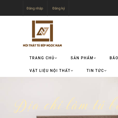
Đăng nhập
Đăng ký
TRANG CHỦ
SẢN PHẨM
BÁO
VẬT LIỆU NỘI THẤT
TIN TỨC
Địa chỉ làm tủ 