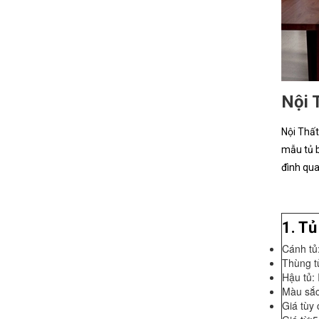
Nội 
Nội Thất
mẫu tủ b
đình qua
1. Tủ
Cánh tủ
Thùng t
Hậu tủ:
Màu sắc
Giá tùy 