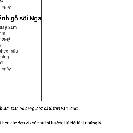
00
5 ngày
ánh gỗ sồi Nga
 dày 2cm
5mm
x 304)
m
 theo mẫu
 dáng
00
5 ngày
p làm toàn bộ bằng inox cả tủ trên và tủ dưới.
 hơn các đợn vị khác tại thị trường Hà Nội là vì những lý