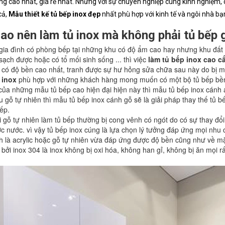
ng cao
nhất, giá rẻ nhất. Nhưng với sự chuyên nghiệp cùng kinh nghiệm, 
cả,
Mẫu thiết kế tủ bếp inox đẹp
nhất phù hợp với kinh tế và ngôi nhà bạ
sao nên làm tủ inox mà không phải tủ bếp 
ia đình có phòng bếp tại những khu có độ ẩm cao hay nhưng khu đất x
 sạch được hoặc có tổ mối sinh sống ... thì việc
làm tủ bếp inox cao c
 có độ bền cao nhất, tranh được sự hư hỏng sửa chữa sau này do bị 
 inox
phù hợp với những khách hàng mong muốn có một bộ tủ bếp bền
ủa những mẫu tủ bếp cao hiện đại hiện này thì mẫu tủ bếp inox cánh a
 gỗ tự nhiên thì mẫu tủ bếp inox cánh gỗ sẽ là giải pháp thay thế tủ
ếp.
 gỗ tự nhiên làm tủ bếp thường bị cong vênh có ngót do có sự thay đổi c
c nước. vì vậy tủ bếp inox cúng là lựa chọn lý tưởng đáp ứng mọi nhu 
 là acrylic hoặc gỗ tự nhiên vừa đáp ứng được độ bền cũng như về mặ
bởi inox 304 là inox không bị oxi hóa, không han gỉ, không bị ăn mọi 