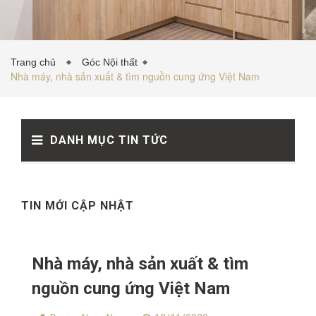
TỦ BẾP INOX
Trang chủ
Góc Nội thất
Nhà máy, nhà sản xuất & tìm nguồn cung ứng Việt Nam
TỦ BẾP GỖ NHỰA
DANH MỤC TIN TỨC
VẬT LIỆU NỘI THẤT
TIN TỨC
TIN MỚI CẬP NHẬT
Nhà máy, nhà sản xuất & tìm
nguồn cung ứng Việt Nam