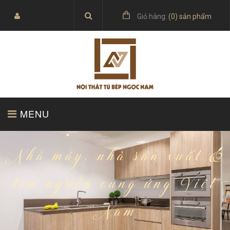
Giỏ hàng:
(
0
) sản phẩm
MENU
TRANG CHỦ
SẢN PHẨM
Nhà máy, nhà sản xuất &
tìm nguồn cung ứng Việt
Nam
BÁO GIÁ
TỦ BẾP ACRYLIC