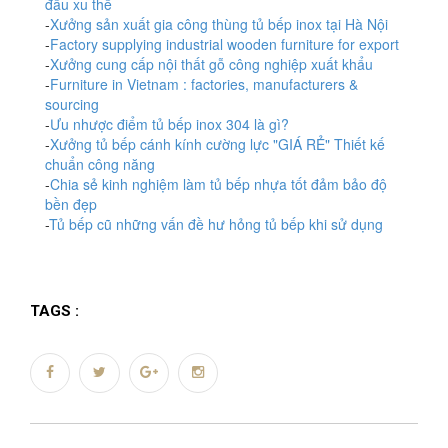
đầu xu thế
-
Xưởng sản xuất gia công thùng tủ bếp inox tại Hà Nội
-
Factory supplying industrial wooden furniture for export
-
Xưởng cung cấp nội thất gỗ công nghiệp xuất khẩu
-
Furniture in Vietnam : factories, manufacturers &
sourcing
-
Ưu nhược điểm tủ bếp inox 304 là gì?
-
Xưởng tủ bếp cánh kính cường lực "GIÁ RẺ" Thiết kế
chuẩn công năng
-
Chia sẻ kinh nghiệm làm tủ bếp nhựa tốt đảm bảo độ
bền đẹp
-
Tủ bếp cũ những vấn đề hư hỏng tủ bếp khi sử dụng
TAGS :