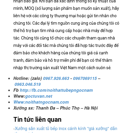
nhận báo giá. Khi bạn đã xác định thông số kỹ thuật của
mình, MOQ (số lượng sản phẩm bạn muốn sản xuất), hãy
liên hệ với các công ty thương mại hoặc gửi tin nhắn cho
chúng tôi. Các đại lý tìm nguồn cung ứng của chúng tôi có
thể hỗ trợ bạn tìm nhà cung cấp hoặc nhà máy để hợp
tác. Chúng tôi cũng tổ chức các chuyến tham quan nhà
máy với các đối tác mà chúng tôi đã hợp tác trước đây để
đảm bảo cho khách hàng của chúng tôi giá cả cạnh
tranh, đảm bảo và hỗ trợ miễn phí để bạn có thể thâm
nhập thị trường sản xuất Việt Nam một cách suôn sẻ.
Hotline: (zalo)
0967.926.663
-
0967069115
–
0963.046.519
Fb
http://fb.com/noithattubepngocnam
Www:
goctuvan.net
Www:noithatngocnam.com
Xưởng sx: Thanh Đa – Phúc Thọ – Hà Nội
Tin tức liên quan
-
Xưởng sản xuất tủ bếp inox cánh kính "giá xưởng" dẫn