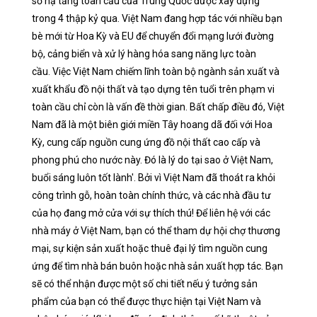
sở hạ tầng toàn cầu của Trung Quốc được xây dựng
trong 4 thập kỷ qua. Việt Nam đang hợp tác với nhiều bạn
bè mới từ Hoa Kỳ và EU để chuyển đổi mạng lưới đường
bộ, cảng biển và xử lý hàng hóa sang năng lực toàn
cầu. Việc Việt Nam chiếm lĩnh toàn bộ ngành sản xuất và
xuất khẩu đồ nội thất và tạo dựng tên tuổi trên phạm vi
toàn cầu chỉ còn là vấn đề thời gian. Bất chấp điều đó, Việt
Nam đã là một biên giới miền Tây hoang dã đối với Hoa
Kỳ, cung cấp nguồn cung ứng đồ nội thất cao cấp và
phong phú cho nước này. Đó là lý do tại sao ở Việt Nam,
buổi sáng luôn tốt lành'. Bởi vì Việt Nam đã thoát ra khỏi
công trình gỗ, hoàn toàn chính thức, và các nhà đầu tư
của họ đang mở cửa với sự thích thú! Để liên hệ với các
nhà máy ở Việt Nam, bạn có thể tham dự hội chợ thương
mại, sự kiện sản xuất hoặc thuê đại lý tìm nguồn cung
ứng để tìm nhà bán buôn hoặc nhà sản xuất hợp tác. Bạn
sẽ có thể nhận được một số chi tiết nếu ý tưởng sản
phẩm của bạn có thể được thực hiện tại Việt Nam và