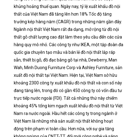
khủng hoảng thuế quan. Ngày nay, tỷ lệ xuất khẩu đồ nội
thất của Việt Nam đã tăng lên hơn 18% Tốc độ tăng
trưởng kép hàng năm (CAGR) trong những năm gần đây.
Ngành nội thất Việt Nam rất đa dạng, mở rộng từ đồ nội
thất gỗ chất lượng cao đặt làm theo yêu cầu đến các cửa
hàng quy mô nhỏ. Các công ty như IKEA, một tập đoàn đa
quốc gia chuyên tạo mẫu và bán lẻ đồ nội thất lắp ráp
sẵn, thiết bị gỗ, đồ đạc bằng gỗ tại nhà, Dewberry, Man
Wah, Minh Duong Furniture Corp và Ashley Furniture, sản
xuất đồ nội thất tại Việt Nam. Hiện tại, Việt Nam sở hữu
khoảng 2300 công ty xuất khẩu đồ nội thất và con số này
đang tăng lên, trong đó có gần 450 công ty có vốn đầu tư
trực tiếp nước ngoài (FDI). Tất cả những thứ này chiếm
khoảng 45% tổng kim ngạch xuất khẩu đồ nội thất từ ​​Việt
Nam ra nước ngoài. Hầu hết các công ty trong ngành ở
Việt Nam là những nhà sản xuất nội thất không hoạt
động trên phạm vi toàn cầu. Hơn nữa, với sự gia tăng
không ngừng của CNTT-TT, đổi mới công nghệ và sáng