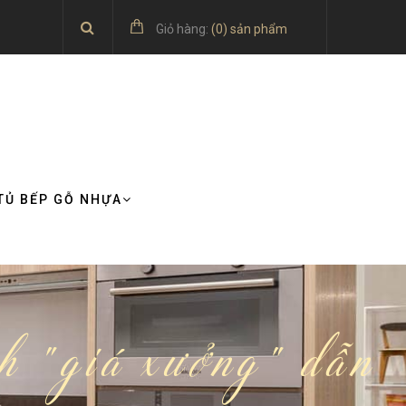
Giỏ hàng:
(
0
) sản phẩm
TỦ BẾP GỖ NHỰA
h "giá xưởng" dẫn