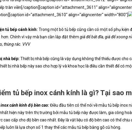
bếp tràn viền[/caption][caption id="attachment_3611" align="aligncenter
tion][caption id="attachment_3610" align="aligncenter" width="800"]
ện tủ bếp cánh kính:
Trong một bô tủ bếp cũng cần có một số phụ kiện 
 hơn. Chính vì vậy mà bạn cần lắp đặt thêm
giá để bát đĩa, giá để xoong nồi
o, thùng rác. VVV
bị nhà bếp:
Thiết bị nhà bếp cũng là vậy dụng không thể thiếu được cho c
thiết bị nhà bếp này sao cho hợp lý và khoa học là điều cần thiết để có m
iểm tủ bếp inox cánh kính là gì? Tại sao m
 inox cánh kính độ bền cao:
Điều đầu tiên có thể nói về mẫu tủ bếp inox n
nhất hiện này trên thị trường bởi mẫu tủ bếp này được làm, gia công ho
c cao cấp cho độ bền cao nhất. Đây là vật liệu có độ bên cao có thể chịu đ
ếp luôn là lựa chọn số 1 thay thế các mẫu tủ bếp bằng gỗ cũ hỏng.