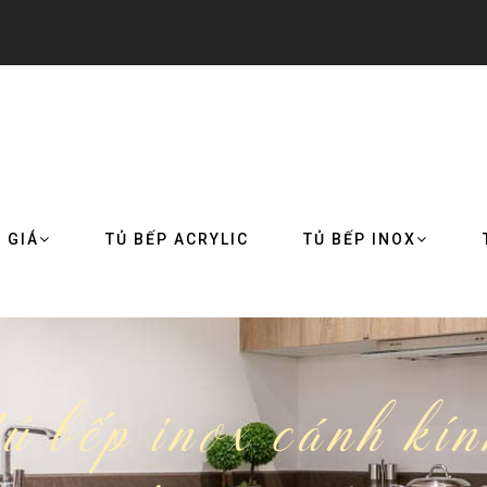
 GIÁ
TỦ BẾP ACRYLIC
TỦ BẾP INOX
ủ bếp inox cánh kín