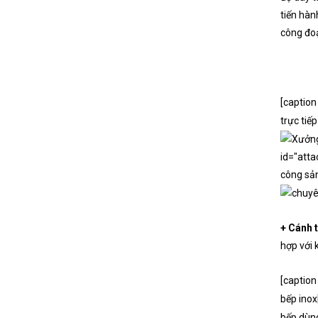
tiến hàn
công đoạ
[caption
trực tiế
id="atta
công sản
+ Cánh t
hợp với 
[caption
bếp inox
bếp dùng