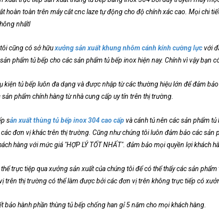
 cắt hoàn toàn trên máy cắt cnc laze tự động cho độ chính xác cao. Mọi chi t
thông nhấtl
tôi cũng có sở hữu
xưởng sản xuất khung nhôm cánh kính cường lực
với đ
 sản phẩm tủ bếp cho các sản phẩm tủ bếp inox hiện nay. Chính vì vậy bạn c
ụ kiện tủ bếp luôn đa dạng và được nhập từ các thường hiệu lớn để đảm bảo 
 sản phẩm chính hàng từ nhà cung cấp uy tín trên thị trường.
ếp s
ản xuất thùng tủ bếp inox 304 cao cấp
và cánh tủ nên các sản phẩm tủ b
i các đơn vị khác trên thị trường. Cũng như chúng tôi luôn đảm bảo các sản
khách hàng với mức giá "HỢP LÝ TỐT NHẤT". đảm bảo mọi quyền lợi khách h
thể trực tiệp qua xưởng sản xuất của chúng tôi để có thể thấy các sản phẩm 
ị trên thị trường có thể làm được bởi các đơn vị trên không trực tiếp có xư
t bảo hành phần thùng tủ bếp chống han gỉ 5 năm cho mọi khách hàng.