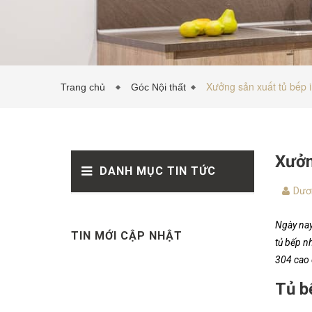
Xưởng sản xuất tủ bếp i
Trang chủ
Góc Nội thất
Xưởn
DANH MỤC TIN TỨC
Dươ
Ngày nay
TIN MỚI CẬP NHẬT
tủ bếp n
304 cao 
Tủ b