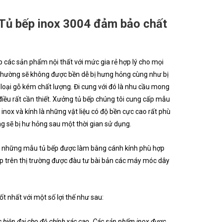
| Tủ bếp inox 3004 đảm bảo chất
 các sản phẩm nội thất với mức gia rẻ hợp lý cho mọi
 thường sẽ không được bền dễ bị hưng hỏng cùng như bị
 loại gỗ kém chất lượng. Đi cung với đó là nhu cầu mong
iều rất cần thiết. Xưởng tủ bếp chúng tôi cung cấp mẫu
nox và kính là những vật liệu có độ bền cực cao rất phù
ng sẽ bị hư hỏng sau một thời gian sử dụng.
ất những mẫu tủ bếp được làm bằng cánh kính phù hợp
 bếp trên thị trường được đàu tư bài bản các máy móc dây
 nhất với một số lợi thế như sau:
c hiện đại cho độ chính xác cao. Các sản phẩm inox được