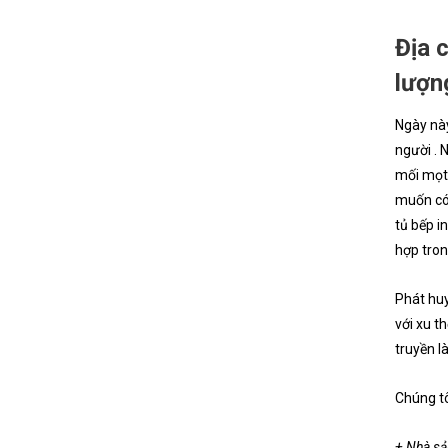
Địa 
lượn
Ngày này
người . 
mối mọt 
muốn có 
tủ bếp i
hợp tron
Phát huy
với xu t
truyền l
Chúng tô
+ Nhà sả