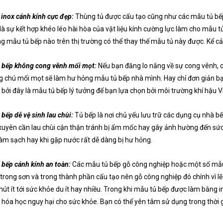
 inox cánh kính cực đẹp:
Thùng tủ được cấu tạo cũng như các mẫu tủ bếp
là sự kết hợp khéo léo hài hòa của vật liệu kính cường lực làm cho mẫu t
 mẫu tủ bếp nào trên thị trường có thể thay thế mẫu tủ này được. Kể c
 bếp không cong vênh mối mọt:
Nếu bạn đăng lo nắng về sự cong vênh, 
 chú mối mọt sẽ làm hư hỏng mẫu tủ bếp nhà mình. Hay chỉ đơn giản b
i bởi đây là mẫu tủ bếp lý tưởng để bạn lựa chọn bởi môi trường khí hậu
 bếp dễ vệ sinh lau chùi:
Tủ bếp là nơi chủ yếu lưu trữ các dụng cụ nhà 
uyên cần lau chùi cận thận tránh bị ẩm mốc hay gây ảnh hường đến sức
làm sạch hay khi gặp nước rất dễ dàng bị hư hỏng.
 bếp cánh kính an toàn:
Các mẫu tủ bếp gỗ công nghiệp hoặc một số mẫu 
trong sơn và trong thành phần cấu tạo nên gỗ công nghiệp đó chính vì l
út ít tới sức khỏe du ít hay nhiều. Trong khi mẫu tủ bếp được làm bằng 
 hóa học nguy hại cho sức khỏe. Bạn có thể yên tâm sử dụng trong thời g