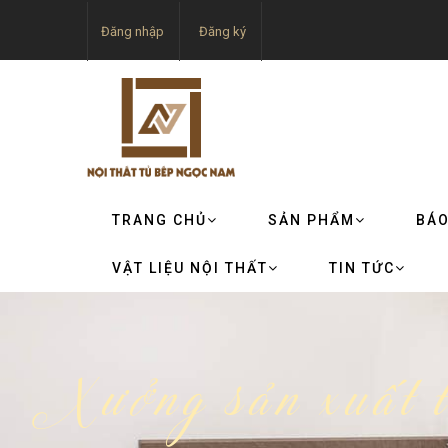
Đăng nhập
Đăng ký
TRANG CHỦ
SẢN PHẨM
BÁO
VẬT LIỆU NỘI THẤT
TIN TỨC
Xưởng sản xuất t