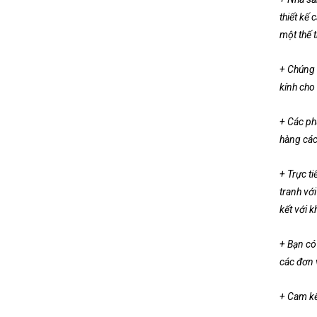
thiết kế
một thế 
+ Chúng 
kính cho
+ Các ph
hàng các
+ Trực ti
tranh vớ
kết với 
+ Bạn có 
các đơn v
+ Cam kế