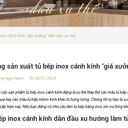
đầu xu thế
nox cánh kính "giá xưởng" dẫn đầu xu thế
g sản xuất tủ bếp inox cánh kính "giá xưở
ng Ngọc Nam -
08/01/2024
 các sản phẩm tủ bếp inox cánh kính đăng là xu thế thay thế các mẫu tủ bếp
hựa hay các mẫu tủ bếp nhôm kính khác bị hưng hỏng. Chúng tôi tự hào là x
cấp hiện nay. Nếu bạn đăng có nhu cầu làm tủ bếp bằng inox xin vui lòng liê
ếp inox cánh kính dẫn đầu xu hướng làm t