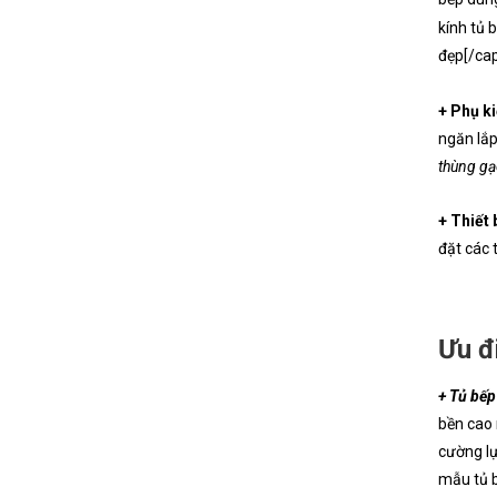
kính tủ 
đẹp[/cap
+ Phụ ki
ngăn lắp
thùng gạ
+ Thiết 
đặt các 
Ưu đ
+ Tủ bếp
bền cao 
cường lự
mẫu tủ b