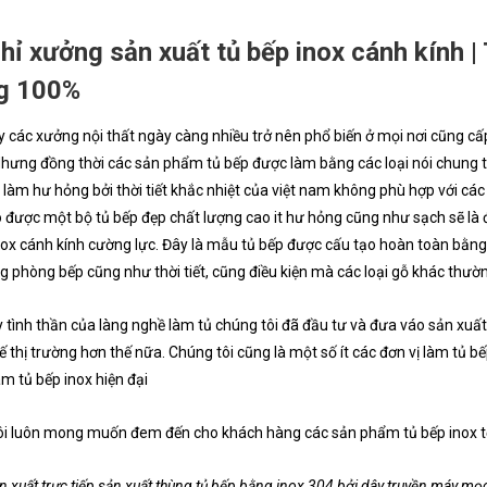
chỉ xưởng sản xuất tủ bếp inox cánh kính 
g 100%
 các xưởng nội thất ngày càng nhiều trở nên phổ biến ở mọi nơi cũng cấp
Nhưng đồng thời các sản phẩm tủ bếp được làm bằng các loại nói chung
làm hư hỏng bởi thời tiết khắc nhiệt của việt nam không phù hợp với các
được một bộ tủ bếp đẹp chất lượng cao it hư hỏng cũng như sạch sẽ là đ
nox cánh kính cường lực. Đây là mẫu tủ bếp được cấu tạo hoàn toàn bằng i
g phòng bếp cũng như thời tiết, cũng điều kiện mà các loại gỗ khác thườ
 tình thần của làng nghề làm tủ chúng tôi đã đầu tư và đưa váo sản xu
hế thị trường hơn thế nữa. Chúng tôi cũng là một số ít các đơn vị làm tủ
àm tủ bếp inox hiện đại
i luôn mong muốn đem đến cho khách hàng các sản phẩm tủ bếp inox tốt
n xuất trực tiếp sản xuất thùng tủ bếp bằng inox 304 bởi dây truyền máy mọ