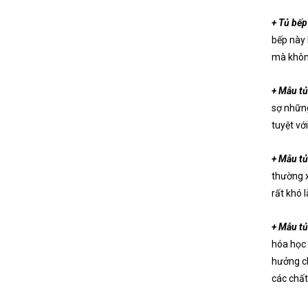
+ Tủ bếp
bếp này 
mà không
+ Mẫu tủ
sợ những
tuyệt vớ
+ Mẫu tủ
thường x
rất khó 
+ Mẫu tủ
hóa học 
hưởng ch
các chất