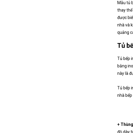
Mẫu tủ b
thay thế
được biế
nhà và k
quảng cá
Tủ bế
Tủ bếp i
bằng ino
này là đ
Tủ bếp i
nhà bếp 
+ Thùng 
độ dày t