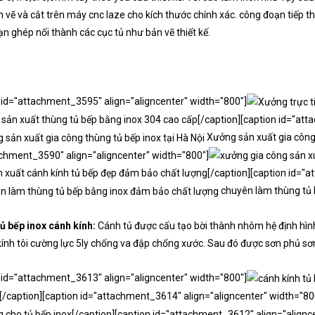
h vẽ và cắt trên máy cnc laze cho kích thước chính xác. công đoạn tiếp 
n ghép nối thành các cục tủ như bản vẽ thiết kế.
 id="attachment_3595" align="aligncenter" width="800"]
p sản xuất thùng tủ bếp bằng inox 304 cao cấp[/caption][caption id="at
Xưởng sản xuất gia công 
chment_3590" align="aligncenter" width="800"]
 xuất cánh kính tủ bếp đẹp đảm bảo chất lượng[/caption][caption id="a
chuyên làm thùng tủ 
ủ bếp inox cánh kính:
Cánh tủ được cấu tạo bời thành nhôm hệ định hì
kính tôi cường lực 5ly chống va đập chống xước. Sau đó được sơn phủ sơn
 id="attachment_3613" align="aligncenter" width="800"]
[/caption][caption id="attachment_3614" align="aligncenter" width="80
 cho tủ bếp inox[/caption][caption id="attachment_3612" align="alignc