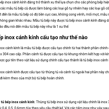
ếp inox cánh kính đăng trở thành xu thế lựa chọn cho các phòng bếp hiệ
 các mẫu tủ bếp cũ được làm bằng các loại gỗ tự nhiên hay các loại gỗ c
t đến là mẫu tủ bếp có độ bền cực cao, không cong vênh, mối mọt, mẫu 
hông gian khác nhau. Mẫu tủ bếp này được tủ bếp inox cánh kính đăng dẫn
o đều nói đến mẫu tủ bếp này như là 1 xu thế.
p inox cánh kính cấu tạo như thế nào
nox cánh kính là mẫu tủ bếp được cấu tạo chính từ hai thành phần chính
x 304 cao cấp. Phần cánh tủ được cấu tạo từ khung nhôm kết hợp với kính
ược gọi tên theo vật liệu sử dụng chính cấu tạo thành là tủ bếp inox cánh 
nox cánh kính được cấu tạo từ thùng tủ và cánh tủ ngoài hai phần này ch
đi kèm theo của một bộ tủ bếp hoàn chỉnh.
tủ bếp inox cánh kính:
Thùng tủ bếp inox sử dụng vật liệu chính là inox
ừ 0,4: 0,5: 0,6mm tùy theo yêu cầu thiết kế. Với các tấm inox như vậy sau