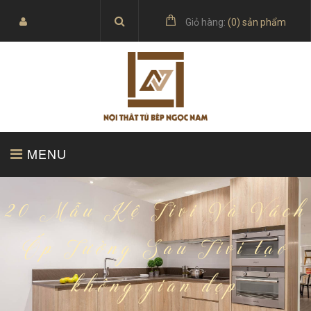
Giỏ hàng:
(
0
) sản phẩm
MENU
TRANG CHỦ
SẢN PHẨM
20 Mẫu Kệ Tivi Và Vách
Ốp Tường Sau Tivi tạo
không gian đẹp
BÁO GIÁ
TỦ BẾP ACRYLIC