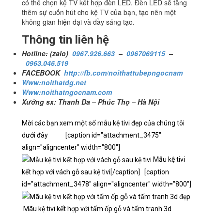
có thể chọn kệ TV kết hợp đèn LED. Đèn LED sẽ tăng
thêm sự cuốn hút cho kệ TV của bạn, tạo nên một
không gian hiện đại và đầy sáng tạo.
Thông tin liên hệ
Hotline: (zalo)
0967.926.663
–
0967069115
–
0963.046.519
FACEBOOK
http://fb.com/noithattubepngocnam
Www:noithatdg.net
Www:noithatngocnam.com
Xưởng sx: Thanh Đa – Phúc Thọ – Hà Nội
Mời các bạn xem một số mẫu kệ tivi đẹp của chúng tôi
dưới đây
[caption id="attachment_3475"
align="aligncenter" width="800"]
Mẫu kệ tivi
kết hợp với vách gỗ sau kệ tivi[/caption]
[caption
id="attachment_3478" align="aligncenter" width="800"]
Mãu kệ tivi kết hợp với tấm ốp gỗ và tấm tranh 3d