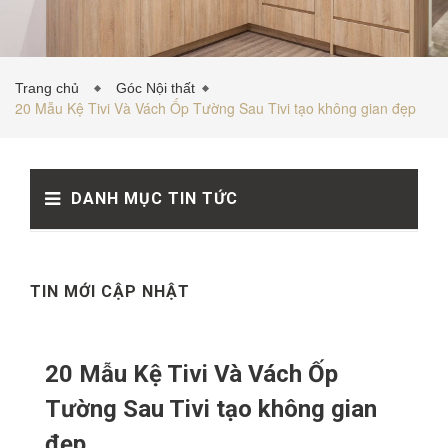
TỦ BẾP INOX
Trang chủ
Góc Nội thất
20 Mẫu Kệ Tivi Và Vách Ốp Tường Sau Tivi tạo không gian đẹp
TỦ BẾP GỖ NHỰA
DANH MỤC TIN TỨC
VẬT LIỆU NỘI THẤT
TIN TỨC
TIN MỚI CẬP NHẬT
20 Mẫu Kệ Tivi Và Vách Ốp
Tường Sau Tivi tạo không gian
đẹp