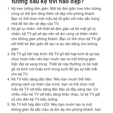
tường sau kệ tivi nào đẹp?
Kệ treo tường đơn giản: Một kệ đơn giản treo trên tường
cũng có thể làm tăng thêm vẻ đẹp cho phòng khách.
Bạn có thể chọn một mẫu kệ tối giản với màu sắc trang
nhã để tôn lên vẻ đẹp của TV.
Kệ gỗ tự nhiên: Với thiết kế đơn giản và bề mặt gỗ tự
nhiên, kệ TV gỗ sẽ tạo nên vẻ ấm cúng và thiên nhiên
cho không gian phòng khách. Bạn có thể chọn kệ TV gỗ
với thiết kế đơn giản để tạo ra sự cân bằng cho không
gian.
Kệ TV gỗ kết hợp kính: Kệ TV gỗ kết hợp kính là sự lựa
chọn hoàn hảo nếu bạn muốn tạo ra một không gian
hiện đại và sang trọng. Thiết kế này thường có bề mặt
gỗ và kính mờ hoặc kính trong suốt để tạo sự bắt mắt
cho kệ TV.
Kệ TV kiểu dáng độc đáo: Nếu bạn muốn thể hiện
phong cách cá nhân của mình, bạn có thể chọn một
mẫu kệ TV với kiểu dáng độc đáo và đầy sáng tạo. Có
nhiều mẫu kệ TV với kiểu dáng khác nhau, từ kệ TV giả
cổ cho đến kệ TV kiểu tường.
Kệ TV kết hợp đèn LED: Nếu bạn muốn tạo ra một
không gian đa sắc màu và ấm áp cho phòng khách, bạn