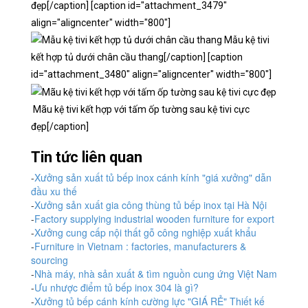
đẹp[/caption] [caption id="attachment_3479"
align="aligncenter" width="800"]
Mẫu kệ tivi
kết hợp tủ dưới chân cầu thang[/caption] [caption
id="attachment_3480" align="aligncenter" width="800"]
Mãu kệ tivi kết hợp với tấm ốp tường sau kệ tivi cực
đẹp[/caption]
Tin tức liên quan
-
Xưởng sản xuất tủ bếp inox cánh kính "giá xưởng" dẫn
đầu xu thế
-
Xưởng sản xuất gia công thùng tủ bếp inox tại Hà Nội
-
Factory supplying industrial wooden furniture for export
-
Xưởng cung cấp nội thất gỗ công nghiệp xuất khẩu
-
Furniture in Vietnam : factories, manufacturers &
sourcing
-
Nhà máy, nhà sản xuất & tìm nguồn cung ứng Việt Nam
-
Ưu nhược điểm tủ bếp inox 304 là gì?
-
Xưởng tủ bếp cánh kính cường lực "GIÁ RẺ" Thiết kế