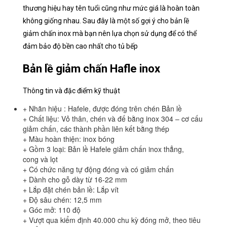
thương hiệu hay tên tuổi cũng như mức giá là hoàn toàn
không giống nhau. Sau đây là một số gợi ý cho bản lề
giảm chấn inox mà bạn nên lựa chọn sử dụng để có thể
đảm bảo độ bền cao nhất cho tủ bếp
Bản lề giảm chấn Hafle inox
Thông tin và đặc điểm kỹ thuật
+ Nhãn hiệu : Hafele, được đóng trên chén Bản lề
+ Chất liệu: Vỏ thân, chén và đế bằng inox 304 – cơ cấu
giảm chấn, các thành phần liên kết bằng thép
+ Màu hoàn thiện: inox bóng
+ Gồm 3 loại: Bản lề Hafele giảm chấn inox thẳng,
cong và lọt
+ Có chức năng tự động đóng và có giảm chấn
+ Dành cho gỗ dày từ 16-22 mm
+ Lắp đặt chén bản lề: Lắp vít
+ Độ sâu chén: 12,5 mm
+ Góc mở: 110 độ
+ Vượt qua kiểm định 40.000 chu kỳ đóng mở, theo tiêu