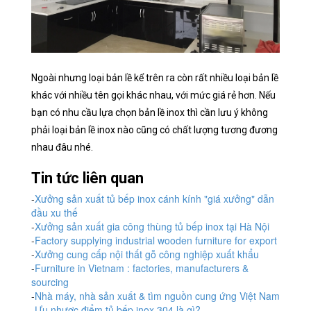
Ngoài nhưng loại bản lề kể trên ra còn rất nhiều loại bản lề
khác với nhiều tên gọi khác nhau, với mức giá rẻ hơn. Nếu
bạn có nhu cầu lựa chọn bản lề inox thì cần lưu ý không
phải loại bản lề inox nào cũng có chất lượng tương đương
nhau đâu nhé.
Tin tức liên quan
-
Xưởng sản xuất tủ bếp inox cánh kính "giá xưởng" dẫn
đầu xu thế
-
Xưởng sản xuất gia công thùng tủ bếp inox tại Hà Nội
-
Factory supplying industrial wooden furniture for export
-
Xưởng cung cấp nội thất gỗ công nghiệp xuất khẩu
-
Furniture in Vietnam : factories, manufacturers &
sourcing
-
Nhà máy, nhà sản xuất & tìm nguồn cung ứng Việt Nam
-
Ưu nhược điểm tủ bếp inox 304 là gì?