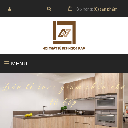
Giỏ hàng:
(
0
) sản phẩm
MENU
TRANG CHỦ
SẢN PHẨM
Bản lề inox giảm chấn cho
tủ bếp
BÁO GIÁ
TỦ BẾP ACRYLIC