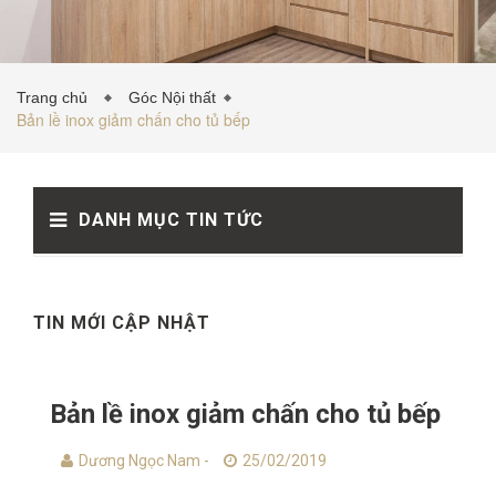
TỦ BẾP INOX
Trang chủ
Góc Nội thất
Bản lề inox giảm chấn cho tủ bếp
TỦ BẾP GỖ NHỰA
DANH MỤC TIN TỨC
VẬT LIỆU NỘI THẤT
TIN TỨC
TIN MỚI CẬP NHẬT
Bản lề inox giảm chấn cho tủ bếp
Dương Ngọc Nam -
25/02/2019