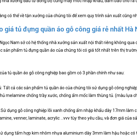
g nhà xưởng đầu tư đồng bộ cùng máy móc nhập khẩu, đảm bảo cho ra 
ng có thể về tận xưởng của chúng tôi để xem quy trình sản xuất cũng n
o giá tủ đựng quần áo gỗ công giá rẻ nhất Hà
 Ngọc Nam sở có hệ thống nhà xưởng sản xuất nội thất riêng không qua 
ác sản phẩm tủ đựng quần áo của chúng tôi có giá tốt nhất trên thị trườn
của tủ quần áo gỗ công nghiệp bao gồm có 3 phần chính như sau:
: Tất cả các sản phẩm tủ quần áo của chúng tôi sử dụng gỗ công nghiệ
ủ melamine chống trầy xước, chống ẩm mốc làm thùng tủ. (màu lựa ch
 Sử dụng gỗ công nghiệp lõi xanh chống ẩm nhập khẩu dày 17mm làm cán
mine, venner, laminate, acrylic ...vvv tùy theo yêu cầu, và đơn giá của 
 sử dụng tấm hợp kim nhôm nhựa aluminium dày 3mm làm hậu hoặc có th