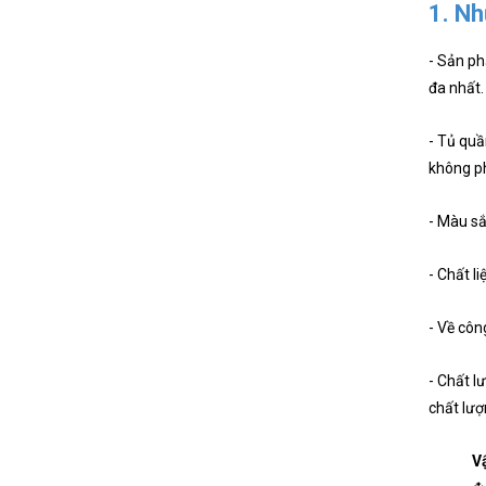
1. Nh
- Sản ph
đa nhất.
- Tủ quầ
không ph
- Màu sắ
- Chất l
- Về côn
- Chất l
chất lượ
Vậ