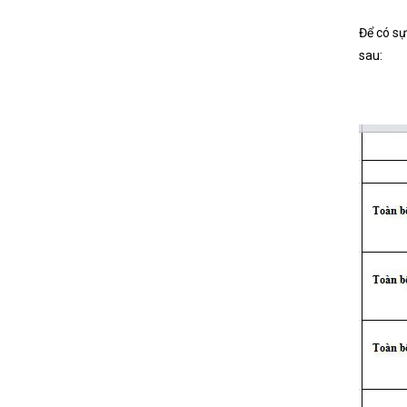
Để có sự
sau: