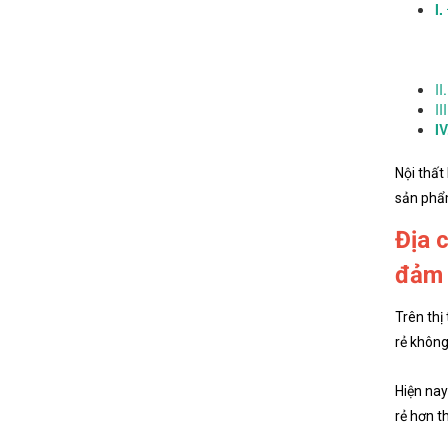
I
II
II
I
Nội thấ
sản phẩ
Địa 
đảm 
Trên thị
rẻ khôn
Hiện nay
rẻ hơn t