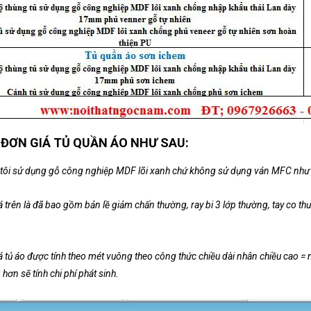
 ĐƠN GIÁ TỦ QUẦN ÁO NHƯ SAU:
tôi sử dụng gỗ công nghiệp MDF lõi xanh chứ không sử dụng ván MFC như 
 trên là đã bao gồm bản lề giảm chấn thường, ray bi 3 lớp thường, tay co th
á tủ áo được tính theo mét vuông theo công thức chiều dài nhân chiều cao =
hơn sẽ tính chi phí phát sinh.