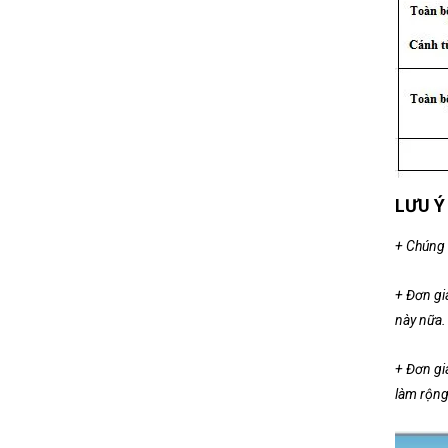
LƯU Ý
+ Chúng 
+ Đơn giá
này nữa.
+ Đơn gi
làm rộng 