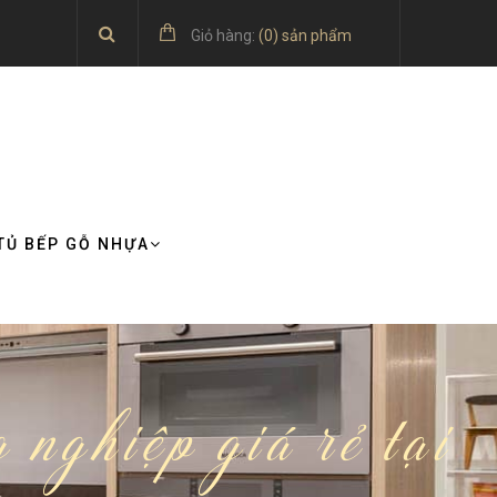
Giỏ hàng:
(
0
) sản phẩm
TỦ BẾP GỖ NHỰA
nghiệp giá rẻ tại