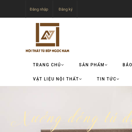
Đăng nhập
Đăng ký
TRANG CHỦ
SẢN PHẨM
BÁO
VẬT LIỆU NỘI THẤT
TIN TỨC
Xưởng đóng tủ đự