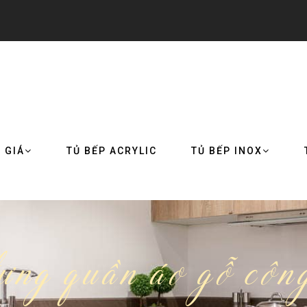
 GIÁ
TỦ BẾP ACRYLIC
TỦ BẾP INOX
ng quần áo gỗ công 