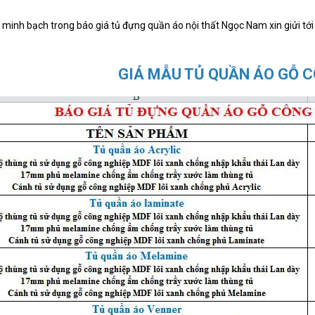
 minh bạch trong báo giá tủ đựng quần áo nội thất Ngọc Nam xin giửi tới
GIÁ MẪU TỦ QUẦN ÁO GỖ 