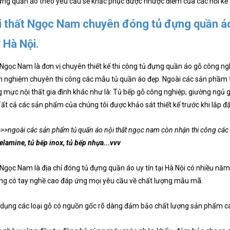
ng quần áo theo yêu cầu sẽ khắc phục được nhược điểm của các nỗi kể 
i thất Ngọc Nam chuyên đóng tủ đựng quần áo
 Hà Nội.
 Ngọc Nam là đơn vị chuyên thiết kế thi công tủ đựng quần áo gỗ công nghi
 nghiệm chuyên thi công các mẫu tủ quần áo đẹp. Ngoài các sản phầm tủ
 mực nội thất gia đình khác như là: Tủ bếp gỗ công nghiệp, giường ngủ gỗ 
v Tất cả các sản phẩm của chúng tôi được khảo sát thiết kế trước khi lắp đặ
>>ngoài các sản phẩm tủ quấn áo nội thất ngọc nam còn nhận thi công các
lamine, tủ bếp inox, tủ bếp nhựa...vvv
 Ngọc Nam là địa chỉ đóng tủ đựng quần áo uy tín tại Hà Nội có nhiều n
g có tay nghề cao đáp ứng mọi yêu cầu về chất lượng mẫu mã.
dụng các loại gỗ có nguồn gốc rõ dàng đảm bảo chất lượng sản phẩm c