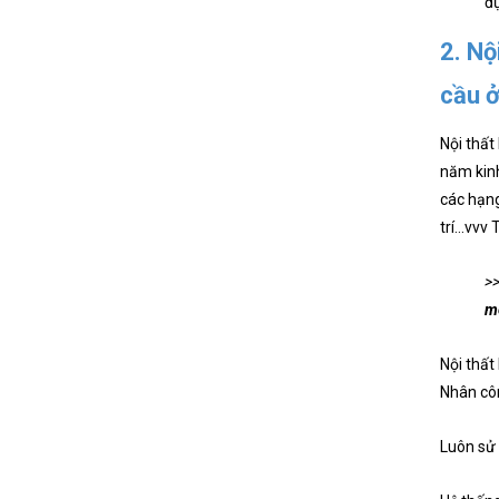
đự
2. Nộ
cầu ở
Nội thất
năm kinh
các hạng
trí...vv
>>
me
Nội thất
Nhân côn
Luôn sử 