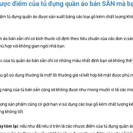
ược điểm của tủ đựng quần áo bán SẴN mà bạ
ẩm tủ đựng quấn áo được sản xuất bằng các loại gỗ kém chất lượng khô
n áo bán sẵn chỉ có kích thước cố định theo tiêu chuẩn của các đơn vị s
ù hợp với không gian ngôi nhà bạn.
c của tủ quần áo bán sẵn chỉ có những màu nhất định bạn sẽ không thể
iệu gỗ sử dụng thường là mdf lõi thường giá rẻ kết hợp bề mặt được phủ mel
g năng của tủ bán sẵn cũng sẽ không được như mong muốn vì tấ các mod
ượng sản phẩm cũng có giới hạn vì sử dụng các loại gỗ kém chất lượng kè
ng không tốt.
y tóm lại:
nếu như đã nêu ở trên là các nhược điểm của tủ đựng quần áo 