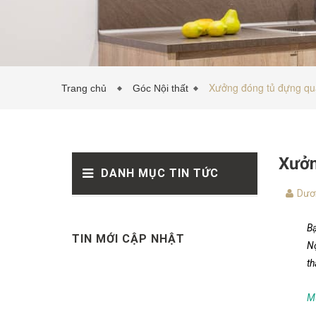
Xưởng đóng tủ đựng quần
Trang chủ
Góc Nội thất
Xưởn
DANH MỤC TIN TỨC
Dươ
Bạ
TIN MỚI CẬP NHẬT
Nộ
th
M