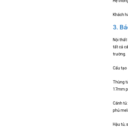
Hệ thốn
Khách hà
3. Bá
Nội thất
tất cả c
trường.
Cấu tạo 
Thùng tủ
17mm ph
Cánh tủ:
phủ mela
Hậu tủ;