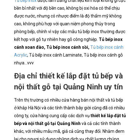
Tủ bếp inox
được làm bằng chất liệu kim loại không gỉ cực
bền bỉ nhất với độ bền cao, không bị oxi hóa có thể chịu
được nước, nhưng có nhược điểm là độ thẩm mỹ không
cao, không phù hợp với quan niệm phong thủy trong
phòng bếp, chính vì vậy các mẫu tủ bếp inox thường được
kết hợp với gỗ tự nhiên hay gỗ công nghiệp.
Tủ bếp inox
cánh xoan đào,
Tủ bếp inox cánh sồi,
Tủ bếp inox cánh
Acrylic
, Tủ bếp inox cánh Laminate, Tủ bếp inox cánh gỗ
nhựa...vvv
Địa chỉ thiết kế lắp đặt tủ bếp và
nội thất gỗ tại Quảng Ninh uy tín
Trên thị trường có nhiều cửa hàng bán nội thất và tủ bếp
ở khắp Hà Nội và các tỉnh thành bây giời cũng đã có nhiều
công ty, cửa hàng cung cấp các dịch vụ
thiết kế lắp đặt tủ
bếp và nội thất gỗ tại Quảng Ninh
và cả các tỉnh thành
khác, với nhiều mẫu mã, giá cả cũng thay đổi. Nhằm đem
lại cho ngươi sử dụng những dịch vụ chất lượng chúng