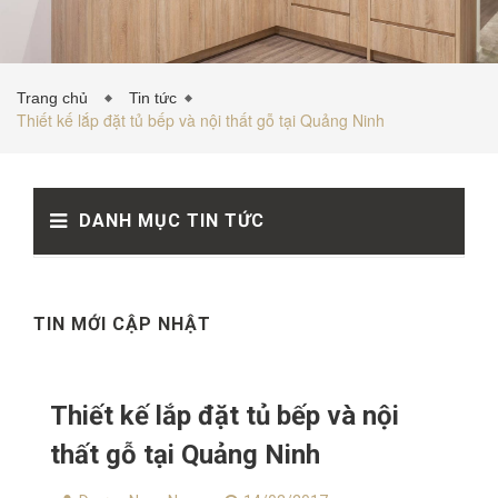
TỦ BẾP INOX
Trang chủ
Tin tức
Thiết kế lắp đặt tủ bếp và nội thất gỗ tại Quảng Ninh
TỦ BẾP GỖ NHỰA
DANH MỤC TIN TỨC
VẬT LIỆU NỘI THẤT
TIN TỨC
TIN MỚI CẬP NHẬT
Thiết kế lắp đặt tủ bếp và nội
thất gỗ tại Quảng Ninh