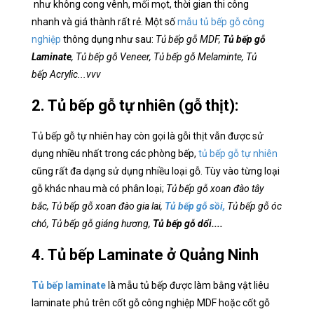
như không cong vênh, mối mọt, thời gian thi công
nhanh và giá thành rất rẻ. Một số
mẫu tủ bếp gỗ công
nghiệp
thông dụng như sau:
Tủ bếp gỗ MDF,
Tủ bếp gỗ
Laminate
, Tủ bếp gỗ Veneer, Tủ bếp gỗ Melaminte, Tủ
bếp Acrylic...vvv
2. Tủ bếp gỗ tự nhiên (gỗ thịt):
Tủ bếp gỗ tự nhiên hay còn gọi là gỗi thịt vẫn được sử
dụng nhiều nhất trong các phòng bếp,
tủ bếp gỗ tự nhiên
cũng rất đa dạng sử dụng nhiều loại gỗ. Tùy vào từng loại
gỗ khác nhau mà có phân loại;
Tủ bếp gỗ xoan đào tây
bắc, Tủ bếp gỗ xoan đào gia lai,
Tủ bếp gỗ sồi,
Tủ bếp gỗ óc
chó, Tủ bếp gỗ giáng hương,
Tủ bếp gỗ dổi....
4. Tủ bếp Laminate ở Quảng Ninh
Tủ bếp laminate
là mẫu tủ bếp được làm bằng vật liêu
laminate phủ trên cốt gỗ công nghiệp MDF hoặc cốt gỗ