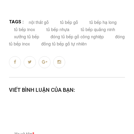
TAGS :
nội thất gỗ
tủ bếp gỗ
tủ bếp hạ long
tủ bếp inox
tủ bếp nhựa
tủ bếp quảng ninh
xưởng tủ bếp
đóng tủ bếp gỗ công nghiệp
đóng
tủ bếp inox
đỏng tủ bếp gỗ tự nhiên
VIẾT BÌNH LUẬN CỦA BẠN:
Họ và tên
*