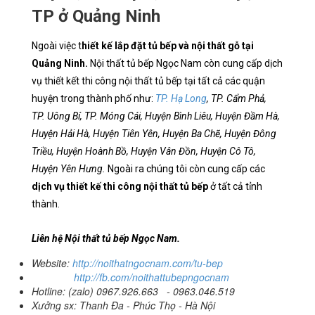
TP ở Quảng Ninh
Ngoài việc t
hiết kế lắp đặt tủ bếp và nội thất gỗ tại
Quảng Ninh.
Nội thất tủ bếp Ngọc Nam còn cung cấp dịch
vụ thiết kết thi công nội thất tủ bếp tại tất cả các quận
huyện trong thành phố như:
TP. Hạ Long
, TP. Cẩm Phả,
TP. Uông Bí, TP. Móng Cái, Huyện Bình Liêu, Huyện Đầm Hà,
Huyện Hải Hà, Huyện Tiên Yên, Huyện Ba Chẽ, Huyện Đông
Triều, Huyện Hoành Bồ, Huyện Vân Đồn, Huyện Cô Tô,
Huyện Yên Hưng.
Ngoài ra chúng tôi còn cung cấp các
dịch vụ thiết kế thi công nội thất tủ bếp
ở tất cả tỉnh
thành.
Liên hệ Nội thất tủ bếp Ngọc Nam.
Website:
http://noithatngocnam.com/tu-bep
http://fb.com/noithattubepngocnam
Hotline: (zalo) 0967.926.663 - 0963.046.519
Xưởng sx: Thanh Đa - Phúc Thọ - Hà Nội