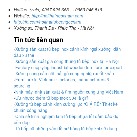
Hotline: (zalo) 0967.926.663 - 0963.046.519
Website:
http://noithatngocnam.com
http://fb.com/noithattubepngocnam
Xưởng sx: Thanh Đa - Phúc Thọ - Hà Nội
Tin tức liên quan
-
Xưởng sản xuất tủ bếp inox cánh kính "giá xưởng" dẫn
đầu xu thế
-
Xưởng sản xuất gia công thùng tủ bếp inox tại Hà Nội
-
Factory supplying industrial wooden furniture for export
-
Xưởng cung cấp nội thất gỗ công nghiệp xuất khẩu
-
Furniture in Vietnam : factories, manufacturers &
sourcing
-
Nhà máy, nhà sản xuất & tìm nguồn cung ứng Việt Nam
-
Ưu nhược điểm tủ bếp inox 304 là gì?
-
Xưởng tủ bếp cánh kính cường lực "GIÁ RẺ" Thiết kế
chuẩn công năng
-
Chia sẻ kinh nghiệm làm tủ bếp nhựa tốt đảm bảo độ
bền đẹp
-
Tủ bếp cũ những vấn đề hư hỏng tủ bếp khi sử dụng