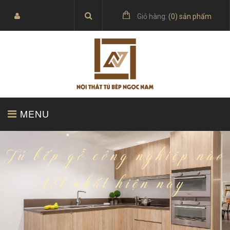
Giỏ hàng:
(
0
) sản phẩm
MENU
TRANG CHỦ
SẢN PHẨM
Tủ bếp gỗ công nghiệp nào
tốt nhất hiện nay
BÁO GIÁ
TỦ BẾP ACRYLIC