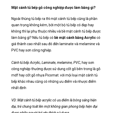
Mặt cánh tủ bếp gỗ công nghiệp được làm bằng gì?
Ngoài thùng tủ bếp ra thì mặt cánh tủ bếp cũng là phần
quan trọng không kém, bởi một bộ tủ bếp có đẹp hay
không thì lại phụ thuộc nhiều và bề mặt cánh tủ bếp được
làm bằng gì? Nếu tủ bếp có
bề mặt cánh bằng Acrylic
có
giá thành cao nhất sau đó đến laminate và melamine và
PVC hay sơn công nghiệp.
Cánh tủ bếp Acrylic, Laminate, melamine, PVC
, hay sơn
công nghiệp thường được sử dung cốt gỗ bên trong là gỗ
mdf hay cốt gỗ nhựa Picomat
. với mội loại mặt cánh tủ
bếp khắc nhau cũng có những ưu điểm và nhược điểm
nhất định
VD: Mặt cánh tủ bếp acrylic có ưu điểm là bóng sáng hiện
đại, trẻ chung toát lên một không gian phong bếp hiện đại
được nhiều người trẻ yêu thích sử dụng