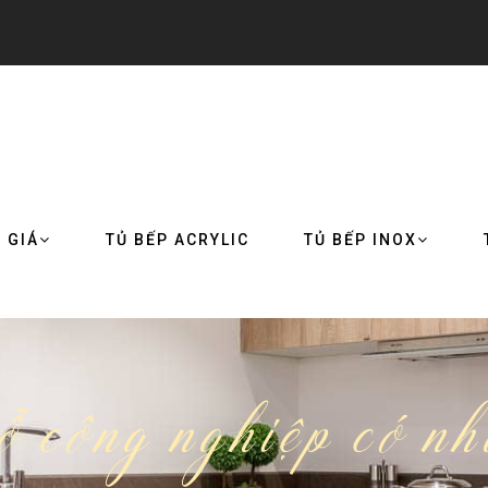
 GIÁ
TỦ BẾP ACRYLIC
TỦ BẾP INOX
ỗ công nghiệp có nh