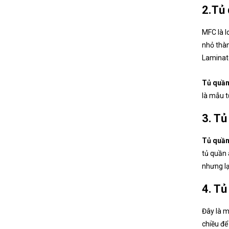
2.Tủ
MFC là l
nhỏ thàn
Laminate
Tủ quầ
là mẫu t
3. Tủ
Tủ quần
tủ quần 
nhưng lạ
4. Tủ
Đây là m
chiều để