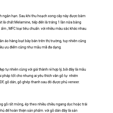
ạch ngắn hạn. Sau khi thu hoạch xong cây này được băm
 là chất Melamine, tiếp đến là tráng 1 lần nữa bằng
m , MFC loại tiêu chuẩn. với nhiều màu sắc khác nhau.
n áo hàng loạt bày bán trên thị trường, tuy nhiên cũng
nhiều ưu điểm cũng như mẫu mã đa dạng.
ẹp tự nhiên cùng với giá thành rẻ hợp lý, bởi đây là mẫu
i pháp tốt cho nhưng ai yêu thích vân gỗ tự nhiên
 MDF, gỗ dán, gỗ ghép thanh sau đó được phủ veneer.
g gỗ rất mỏng, ép theo nhiều chiều ngang dọc hoặc trái
n phủ để hoàn thiện sản phẩm. với gỗ dán đây là sản