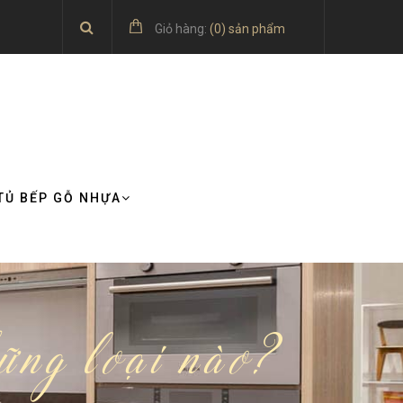
Giỏ hàng:
(
0
) sản phẩm
TỦ BẾP GỖ NHỰA
ững loại nào?