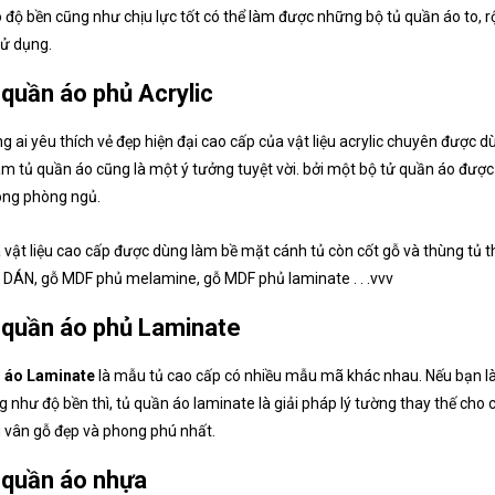
độ bền cũng như chịu lực tốt có thể làm được những bộ tủ quần áo to, rộ
sử dụng.
 quần áo phủ Acrylic
g ai yêu thích vẻ đẹp hiện đại cao cấp của vật liệu acrylic chuyên được dù
làm tủ quần áo cũng là một ý tưởng tuyệt vời. bởi một bộ tử quần áo được 
ong phòng ngủ.
là vật liệu cao cấp được dùng làm bề mặt cánh tủ còn cốt gỗ và thùng tủ
DÁN, gỗ MDF phủ melamine, gỗ MDF phủ laminate . . .vvv
 quần áo phủ Laminate
 áo Laminate
là mẫu tủ cao cấp có nhiều mẫu mã khác nhau. Nếu bạn là
 như độ bền thì, tủ quần áo laminate là giải pháp lý tường thay thế cho
 vân gỗ đẹp và phong phú nhất.
 quần áo nhựa