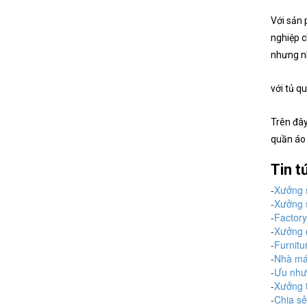
Với sản 
nghiệp c
nhưng nh
với tủ q
Trên đây
quần áo 
Tin t
-
Xưởng s
-
Xưởng s
-
Factory
-
Xưởng c
-
Furnitu
-
Nhà máy
-
Ưu nhượ
-
Xưởng t
-
Chia sẻ