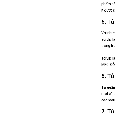
phẩm có 
ít được 
5. Tủ
Với nhưn
acrylic 
trọng tr
acrylic 
MFC, GỖ 
6. Tủ
Tủ quần
mọt cũng
các màu
7. Tủ