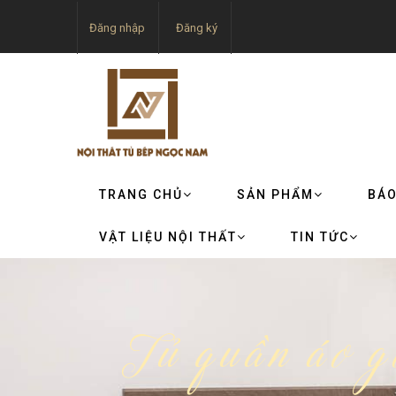
Đăng nhập
Đăng ký
TRANG CHỦ
SẢN PHẨM
BÁO
VẬT LIỆU NỘI THẤT
TIN TỨC
Tủ quần áo g