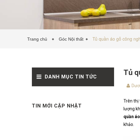
Tủ quần áo gỗ công ngh
Trang chủ
Góc Nội thất
Tủ q
DANH MỤC TIN TỨC
Dươ
Trên thị
TIN MỚI CẬP NHẬT
lượng kh
quần áo
khảo.