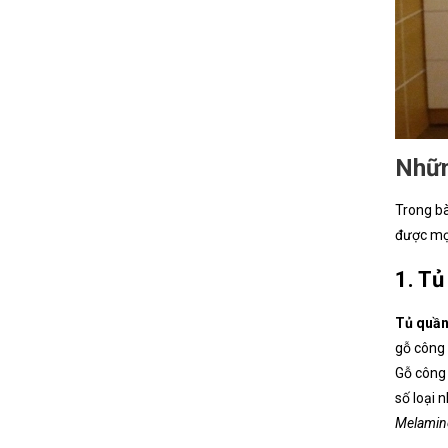
Nhữn
Trong bà
được mọi
1. Tủ
Tủ quần
gỗ công 
Gỗ công 
số loại 
Melamin