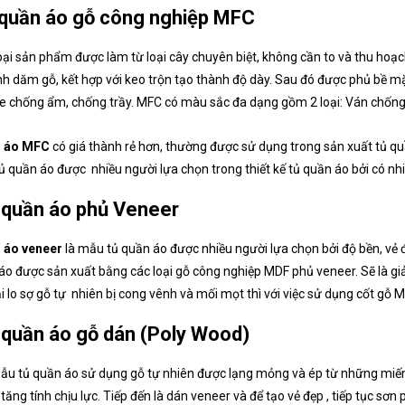
 quần áo gỗ công nghiệp MFC
oại sản phẩm được làm từ loại cây chuyên biệt, không cần to và thu ho
h dăm gỗ, kết hợp với keo trộn tạo thành độ dày. Sau đó được phủ bề mặt
 chống ẩm, chống trầy. MFC có màu sắc đa dạng gồm 2 loại: Ván chống ẩ
n áo MFC
có giá thành rẻ hơn, thường được sử dụng trong sản xuất tủ quầ
ủ quần áo được nhiều người lựa chọn trong thiết kế tủ quần áo bởi có 
 quần áo phủ Veneer
 áo veneer
là mẫu tủ quần áo được nhiều người lựa chọn bởi độ bền, vẻ đ
áo được sản xuất bằng các loại gỗ công nghiệp MDF phủ veneer. Sẽ là giả
i lo sợ gỗ tự nhiên bị cong vênh và mối mọt thì với việc sử dụng cốt gỗ
 quần áo gỗ dán (Poly Wood)
ẫu tủ quần áo sử dụng gỗ tự nhiên được lạng mỏng và ép từ những miến
 tăng tính chịu lực. Tiếp đến là dán veneer và để tạo vẻ đẹp , tiếp tục sơ