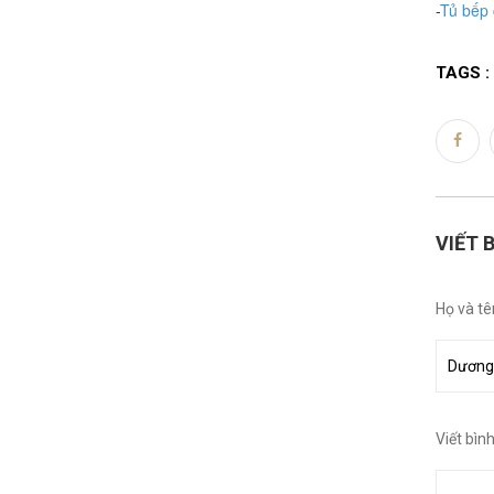
-
Tủ bếp 
TAGS :
VIẾT 
Họ và tê
Viết bìn