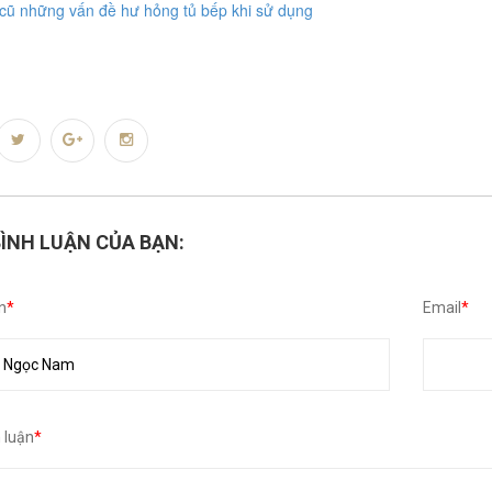
cũ những vấn đề hư hỏng tủ bếp khi sử dụng
BÌNH LUẬN CỦA BẠN:
n
*
Email
*
h luận
*