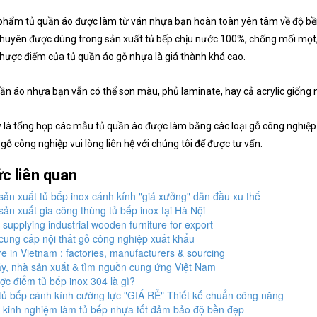
phẩm tủ quần áo được làm từ ván nhựa bạn hoàn toàn yên tâm về độ bền
huyên được dùng trong sản xuất tủ bếp chịu nước 100%, chống mối mọt,
ược điểm của tủ quần áo gỗ nhựa là giá thành khá cao.
uần áo nhựa bạn vẫn có thể sơn màu, phủ laminate, hay cả acrylic giống 
 là tổng hợp các mẫu tủ quần áo được làm bằng các loại gỗ công nghiệp 
gỗ công nghiệp vui lòng liên hệ với chúng tôi để được tư vấn.
ức liên quan
ản xuất tủ bếp inox cánh kính "giá xưởng" dẫn đầu xu thế
ản xuất gia công thùng tủ bếp inox tại Hà Nội
 supplying industrial wooden furniture for export
ung cấp nội thất gỗ công nghiệp xuất khẩu
re in Vietnam : factories, manufacturers & sourcing
, nhà sản xuất & tìm nguồn cung ứng Việt Nam
c điểm tủ bếp inox 304 là gì?
ủ bếp cánh kính cường lực "GIÁ RẺ" Thiết kế chuẩn công năng
 kinh nghiệm làm tủ bếp nhựa tốt đảm bảo độ bền đẹp