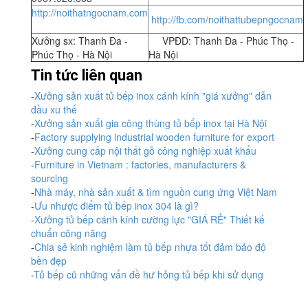
http://noithatngocnam.com
http://fb.com/noithattubepngocnam
Xưởng sx: Thanh Đa -
VPĐD: Thanh Đa - Phúc Thọ -
Phúc Thọ - Hà Nội
Hà Nội
Tin tức liên quan
-
Xưởng sản xuất tủ bếp inox cánh kính "giá xưởng" dẫn
đầu xu thế
-
Xưởng sản xuất gia công thùng tủ bếp inox tại Hà Nội
-
Factory supplying industrial wooden furniture for export
-
Xưởng cung cấp nội thất gỗ công nghiệp xuất khẩu
-
Furniture in Vietnam : factories, manufacturers &
sourcing
-
Nhà máy, nhà sản xuất & tìm nguồn cung ứng Việt Nam
-
Ưu nhược điểm tủ bếp inox 304 là gì?
-
Xưởng tủ bếp cánh kính cường lực "GIÁ RẺ" Thiết kế
chuẩn công năng
-
Chia sẻ kinh nghiệm làm tủ bếp nhựa tốt đảm bảo độ
bền đẹp
-
Tủ bếp cũ những vấn đề hư hỏng tủ bếp khi sử dụng