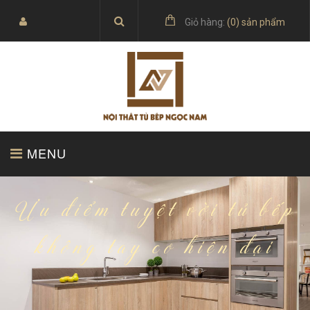
Giỏ hàng:
(
0
) sản phẩm
MENU
TRANG CHỦ
SẢN PHẨM
Ưu điểm tuyệt vời tủ bếp
không tay co hiện đại
BÁO GIÁ
TỦ BẾP ACRYLIC