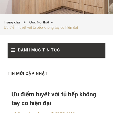
TỦ BẾP INOX
Trang chủ
Góc Nội thất
Ưu điểm tuyệt vời tủ bếp không tay co hiện đại
TỦ BẾP GỖ NHỰA
DANH MỤC TIN TỨC
VẬT LIỆU NỘI THẤT
TIN TỨC
TIN MỚI CẬP NHẬT
Ưu điểm tuyệt vời tủ bếp không
tay co hiện đại