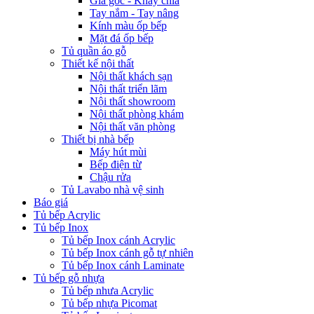
Giá góc - Khay chia
Tay nắm - Tay nâng
Kính màu ốp bếp
Mặt đá ốp bếp
Tủ quần áo gỗ
Thiết kế nội thất
Nội thất khách sạn
Nội thất triển lãm
Nội thất showroom
Nội thất phòng khám
Nội thất văn phòng
Thiết bị nhà bếp
Máy hút mùi
Bếp điện từ
Chậu rửa
Tủ Lavabo nhà vệ sinh
Báo giá
Tủ bếp Acrylic
Tủ bếp Inox
Tủ bếp Inox cánh Acrylic
Tủ bếp Inox cánh gỗ tự nhiên
Tủ bếp Inox cánh Laminate
Tủ bếp gỗ nhựa
Tủ bếp nhưa Acrylic
Tủ bếp nhựa Picomat