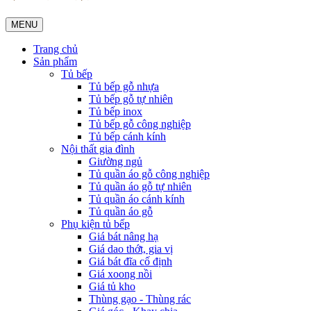
MENU
Trang chủ
Sản phẩm
Tủ bếp
Tủ bếp gỗ nhựa
Tủ bếp gỗ tự nhiên
Tủ bếp inox
Tủ bếp gỗ công nghiệp
Tủ bếp cánh kính
Nội thất gia đình
Giường ngủ
Tủ quần áo gỗ công nghiệp
Tủ quần áo gỗ tự nhiên
Tủ quần áo cánh kính
Tủ quần áo gỗ
Phụ kiện tủ bếp
Giá bát nâng hạ
Giá dao thớt, gia vị
Giá bát đĩa cố định
Giá xoong nồi
Giá tủ kho
Thùng gạo - Thùng rác