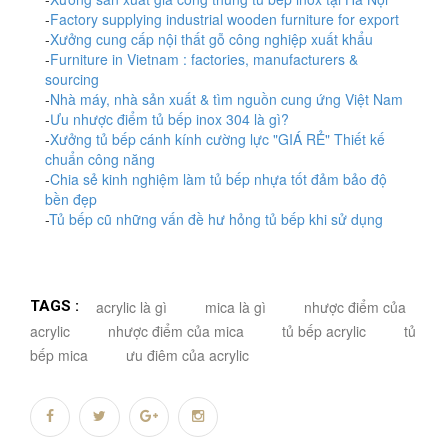
-
Factory supplying industrial wooden furniture for export
-
Xưởng cung cấp nội thất gỗ công nghiệp xuất khẩu
-
Furniture in Vietnam : factories, manufacturers &
sourcing
-
Nhà máy, nhà sản xuất & tìm nguồn cung ứng Việt Nam
-
Ưu nhược điểm tủ bếp inox 304 là gì?
-
Xưởng tủ bếp cánh kính cường lực "GIÁ RẺ" Thiết kế
chuẩn công năng
-
Chia sẻ kinh nghiệm làm tủ bếp nhựa tốt đảm bảo độ
bền đẹp
-
Tủ bếp cũ những vấn đề hư hỏng tủ bếp khi sử dụng
TAGS :
acrylic là gì
mica là gì
nhược điểm của
acrylic
nhược điểm của mica
tủ bếp acrylic
tủ
bếp mica
ưu điêm của acrylic