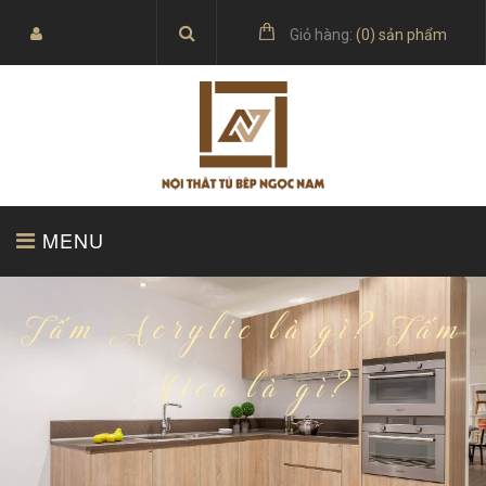
Giỏ hàng:
(
0
) sản phẩm
MENU
TRANG CHỦ
SẢN PHẨM
Tấm Acrylic là gì? Tấm
Mica là gì?
BÁO GIÁ
TỦ BẾP ACRYLIC