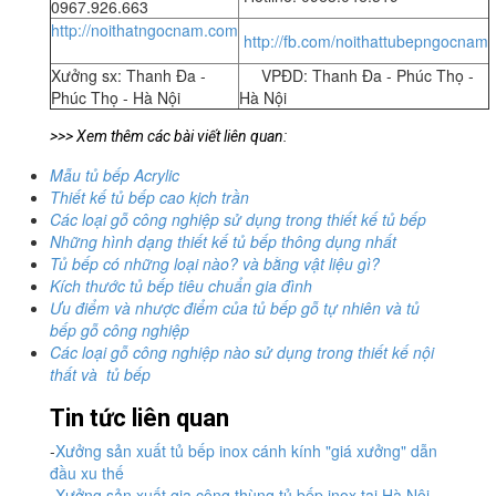
0967.926.663
http://noithatngocnam.com
http://fb.com/noithattubepngocnam
Xưởng sx: Thanh Đa -
VPĐD: Thanh Đa - Phúc Thọ -
Phúc Thọ - Hà Nội
Hà Nội
>>> Xem thêm các bài viết liên quan:
Mẫu tủ bếp Acrylic
Thiết kế tủ bếp cao kịch trần
Các loại gỗ công nghiệp sử dụng trong thiết kế tủ bếp
Những hình dạng thiết kế tủ bếp thông dụng nhất
Tủ bếp có những loại nào? và bằng vật liệu gì?
Kích thước tủ bếp tiêu chuẩn gia đình
Ưu điểm và nhược điểm của tủ bếp gỗ tự nhiên và tủ
bếp gỗ công nghiệp
Các loại gỗ công nghiệp nào sử dụng trong thiết kế nội
thất và tủ bếp
Tin tức liên quan
-
Xưởng sản xuất tủ bếp inox cánh kính "giá xưởng" dẫn
đầu xu thế
-
Xưởng sản xuất gia công thùng tủ bếp inox tại Hà Nội