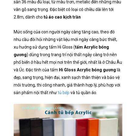
sẵn 36 màu đủ loại, từ màu trơn, metalic đến những màu
vân gỗ sang trọng. Đặc biệt có loại có chiều dài lên tới
2.8m, dành cho
tủ áo cao kịch trần
Mức sống của con người ngày càng tăng cao, theo đó
nhu cầu đòi hỏi những vật liệu mới ngày càng bức thiết,
xu hướng sử dụng tấm Hi Gloss (
tấm Acrylic bóng
gương
) dùng trong trang trí nội thất ngày càng trở nên
phổ biến ở hầu hết mọi nơi trên thế giới, nhất là ở Châu Âu
và Úc. Đặc tính của tấm
Hi Gloss Acrylic bóng gương
là
đẹp, sang trọng, hiện đại, xanh sạch thân thiện và bảo vệ
môi trường, thi công nhanh, giá thành hợp lý, phù hợp với
sản phẩm nội thất như
tủ bếp
và tủ quần áo.