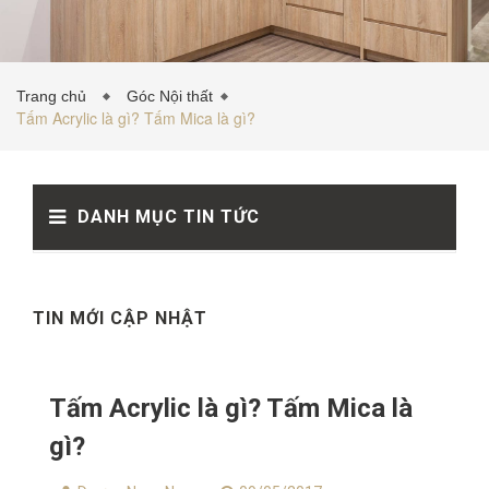
TỦ BẾP INOX
Trang chủ
Góc Nội thất
Tấm Acrylic là gì? Tấm Mica là gì?
TỦ BẾP GỖ NHỰA
DANH MỤC TIN TỨC
VẬT LIỆU NỘI THẤT
TIN TỨC
TIN MỚI CẬP NHẬT
Tấm Acrylic là gì? Tấm Mica là
gì?