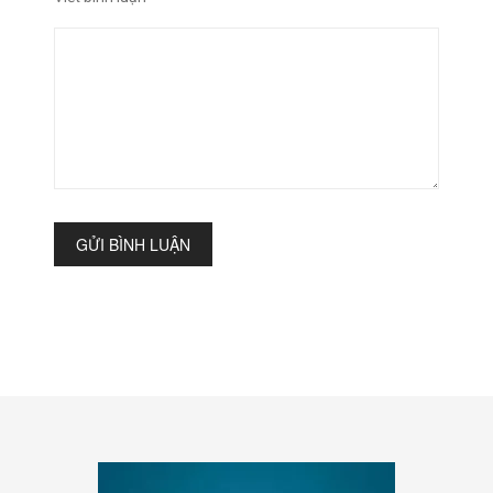
GỬI BÌNH LUẬN