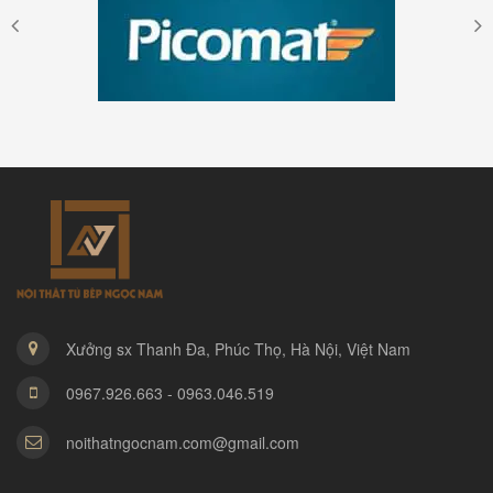
Xưởng sx Thanh Đa, Phúc Thọ, Hà Nội, Việt Nam
0967.926.663 - 0963.046.519
noithatngocnam.com@gmail.com