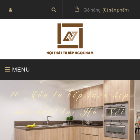
Giỏ hàng:
(
0
) sản phẩm
MENU
TRANG CHỦ
SẢN PHẨM
70 Mẫu tủ bếp inox đẹp
mới nhất tại Hà Nội
BÁO GIÁ
TỦ BẾP ACRYLIC