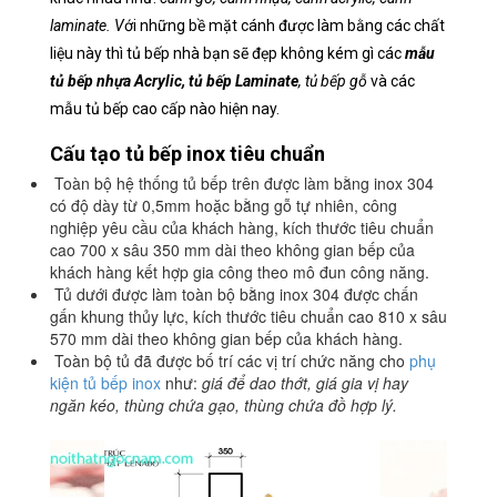
laminate. V
ới những bề mặt cánh được làm bằng các chất
liệu này thì tủ bếp nhà bạn sẽ đẹp không kém gì các
mẫu
tủ bếp nhựa Acrylic, tủ bếp Laminate
, tủ bếp gỗ
và các
mẫu tủ bếp cao cấp nào hiện nay.
Cấu tạo tủ bếp inox tiêu chuẩn
Toàn bộ hệ thống tủ bếp trên được làm bằng inox 304
có độ dày từ 0,5mm hoặc bằng gỗ tự nhiên, công
nghiệp yêu cầu của khách hàng, kích thước tiêu chuẩn
cao 700 x sâu 350 mm dài theo không gian bếp của
khách hàng kết hợp gia công theo mô đun công năng.
Tủ dưới được làm toàn bộ bằng inox 304 được chấn
gấn khung thủy lực, kích thước tiêu chuẩn cao 810 x sâu
570 mm dài theo không gian bếp của khách hàng.
Toàn bộ tủ đã được bố trí các vị trí chức năng cho
phụ
kiện tủ bếp inox
như:
giá để dao thớt, giá gia vị hay
ngăn kéo, thùng chứa gạo, thùng chứa đồ hợp lý.