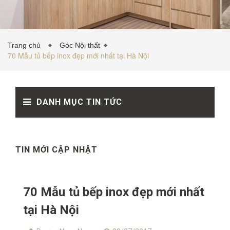
TỦ BẾP INOX
Trang chủ
Góc Nội thất
70 Mẫu tủ bếp inox đẹp mới nhất tại Hà Nội
TỦ BẾP GỖ NHỰA
DANH MỤC TIN TỨC
VẬT LIỆU NỘI THẤT
TIN TỨC
TIN MỚI CẬP NHẬT
70 Mẫu tủ bếp inox đẹp mới nhất
tại Hà Nội