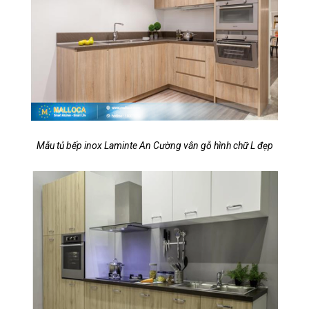
Mẫu tủ bếp inox Laminte An Cường vân gỗ hình chữ L đẹp